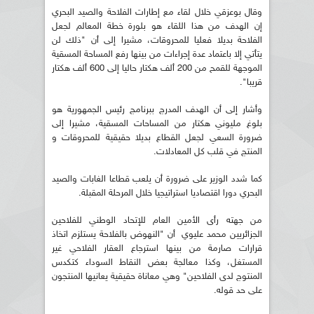
وقال بوعزقي خلال لقاء مع إطارات الفلاحة والصيد البحري
إن الهدف من هذا اللقاء هو بلورة خطة المعالم لجعل
الفلاحة بديلا فعليا للمحروقات، مشيرا إلى أن "ذلك لن
يتأتي إلا باعتماد عدة إجراءات من بينها رفع المساحة المسقية
الموجهة للقمح من 200 ألف هكتار حاليا إلى 600 ألف هكتار
قريبا".
وأشار إلى أن الهدف المدرج ببرنامج رئيس الجمهورية هو
بلوغ مليوني هكتار من المساحات المسقية، مشيرا إلى
ضرورة السعي لجعل القطاع بديلا حقيقية للمحروقات و
المنتج في قلب كل المعادلات.
كما شدد الوزير على ضرورة أن يلعب قطاعا الغابات والصيد
البحري دورا اقتصاديا استراتيجيا خلال المرحلة المقبلة.
من جهته رأى الأمين العام للإتحاد الوطني للفلاحين
الجزائريين محمد عليوي أن "النهوض بالفلاحة يستلزم اتخاذ
قرارات صارمة من بينها استرجاع العقار الفلاحي غير
المستغل، وكذا معالجة بعض النقاط السوداء كتكدس
المنتوج لدى الفلاحين" وهي معاناة حقيقية يعانيها المنتجون
على حد قوله.