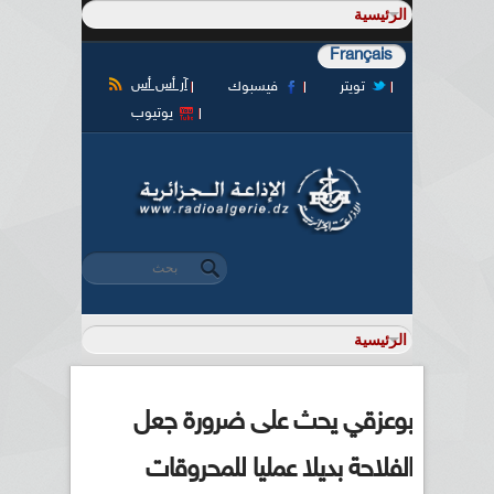
Français
آر أس أس
تويتر
فيسبوك
يوتيوب
‏بحث ‏
استمارة البحث
بوعزقي يحث على ضرورة جعل
الفلاحة بديلا عمليا للمحروقات