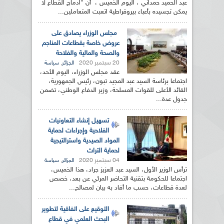
عبد الحميد حمداني ، اليوم الخميس ، أن "ادماج القطاع لا
يمكن تجسيده بأعباء بيروقراطية اتعبت المتعاملين...
مجلس الوزراء يصادق على
عروض خاصة بقطاعات المناجم
والصحة والمالية والفلاحة
20 سبتمبر 2020
,
الجزائر
سياسة
عقد مجلس الوزراء، اليوم الأحد،
اجتماعا برئاسة السيد عبد المجيد تبون، رئيس الجمهورية،
القائد الأعلى للقوات المسلحة، وزير الدفاع الوطني، تضمن
جدول عدة...
تسهيل إنشاء التعاونيات
الفلاحية وإجراءات لحماية
المواد الصيدية واسترالتيجية
لحماية التراث
04 سبتمبر 2020
,
الجزائر
سياسة
ترأس الوزير الأول، السيد عبد العزيز جراد، هذا الخميس،
اجتماعا للحكومة بتقنية التحاضر المرئي عن بعد، خصص
لعدة قطاعات، حسب ما أفاد به بيان لمصالح...
التوقيع على اتفاقية لتطوير
البحث العلمي في قطاع