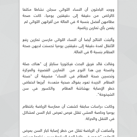
ووجد الباحثون أن النساء اللواتي سجلن نشاطا مكثفا
كالركض من دقيقة إلى دقيقتين يوميا، كانت صحة
عظامهن أفضل بنسبة 4 في المائة من أقرانهن اللواتي لم
يقمن بأي تمارين رياضية.
وأثبتت النتائج أيضا أن النساء اللواتي مارسن تمارين رفع
الأثقال لمدة دقيقة إلى دقيقتين يوميا تحسنت لديهن صحة
العظام بنسبة 6 في المائة.
وقالت قائد فريق البحث فيكتوريا ستايلز إن "هناك صلة
واضحة بين هذا النوع من التمارين القصيرة والمركزة
وتحسين صحة العظام في النساء" مضيفة أن "صحة
العظام الجيدة تعود بفوائد صحية متعددة أبرزها انخفاض
خطر الإصابة بهشاشة العظام والكسور في سن
الشيخوخة".
وكانت دراسات سابقة كشفت أن ممارسة الرياضة بانتظام
يوميا وخاصة المشي تقلل فرص تعرض كبار السن لمشاكل
في التنقل والحركة.
وأضافت أن الرياضة تقلل من خطر إصابة كبار السن بمرض
الزهايمر "ضمور في خلايا المخ السليمة يسبب تراجعا مستمر