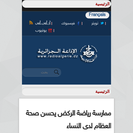
Français
آر أس أس
تويتر
فيسبوك
يوتيوب
‏بحث ‏
استمارة البحث
ممارسة رياضة الركض يحسن صحة
العظام لدى النساء