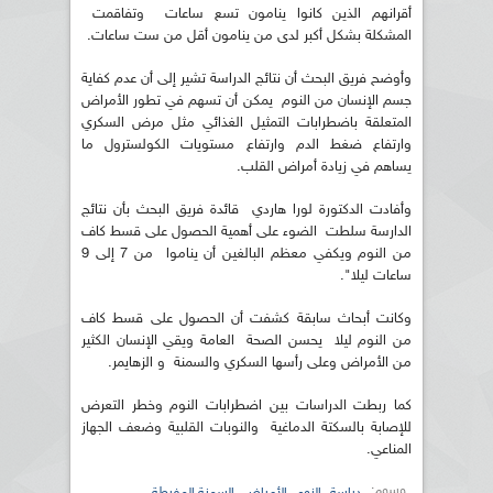
أقرانهم الذين كانوا ينامون تسع ساعات وتفاقمت
المشكلة بشكل أكبر لدى من ينامون أقل من ست ساعات.
وأوضح فريق البحث أن نتائج الدراسة تشير إلى أن عدم كفاية
جسم الإنسان من النوم يمكن أن تسهم في تطور الأمراض
المتعلقة باضطرابات التمثيل الغذائي مثل مرض السكري
وارتفاع ضغط الدم وارتفاع مستويات الكولسترول ما
يساهم في زيادة أمراض القلب.
وأفادت الدكتورة لورا هاردي قائدة فريق البحث بأن نتائج
الدارسة سلطت الضوء على أهمية الحصول على قسط كاف
من النوم ويكفي معظم البالغين أن يناموا من 7 إلى 9
ساعات ليلا".
وكانت أبحاث سابقة كشفت أن الحصول على قسط كاف
من النوم ليلا يحسن الصحة العامة ويقي الإنسان الكثير
من الأمراض وعلى رأسها السكري والسمنة و الزهايمر.
كما ربطت الدراسات بين اضطرابات النوم وخطر التعرض
للإصابة بالسكتة الدماغية والنوبات القلبية وضعف الجهاز
المناعي.
وسوم:
,
,
,
دراسة
النوم
الأمراض
السمنة المفرطة