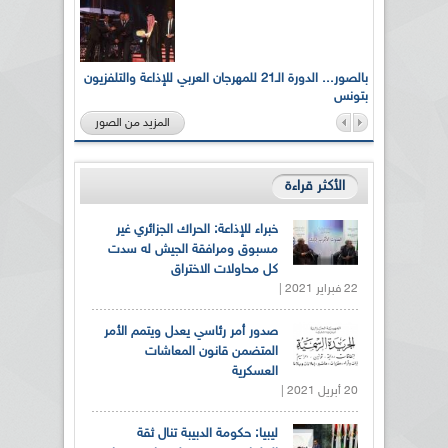
لى أرواح
بالصور... الدورة الـ21 للمهرجان العربي للإذاعة والتلفزيون
بتونس
المزيد من الصور
الأكثر قراءة
خبراء للإذاعة: الحراك الجزائري غير
مسبوق ومرافقة الجيش له سدت
كل محاولات الاختراق
22 فبراير 2021 |
صدور أمر رئاسي يعدل ويتمم الأمر
المتضمن قانون المعاشات
العسكرية
20 أبريل 2021 |
ليبيا: حكومة الدبيبة تنال ثقة