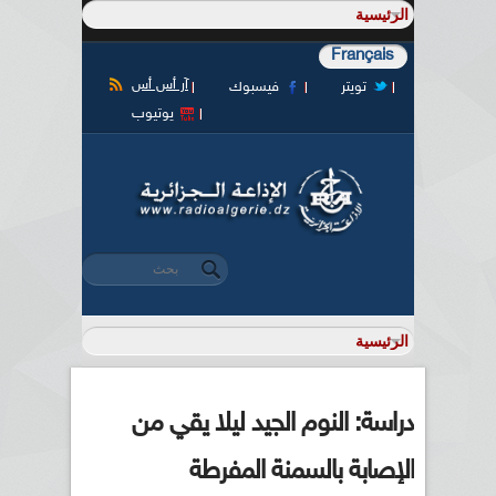
Français
آر أس أس
تويتر
فيسبوك
يوتيوب
‏بحث ‏
استمارة البحث
دراسة: النوم الجيد ليلا يقي من
الإصابة بالسمنة المفرطة