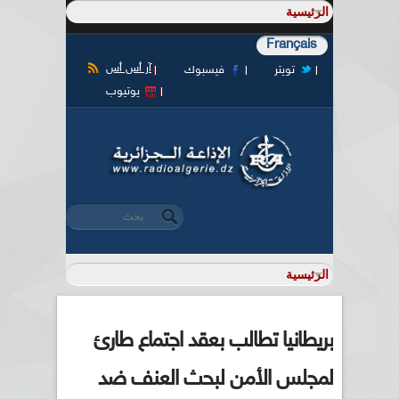
Français
آر أس أس
تويتر
فيسبوك
يوتيوب
‏بحث ‏
استمارة البحث
بريطانيا تطالب بعقد اجتماع طارئ
لمجلس الأمن لبحث العنف ضد