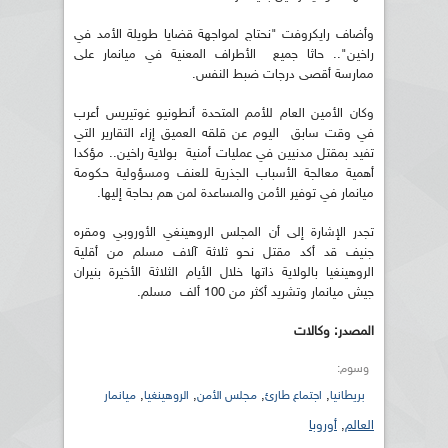
وأضاف رايكروفت "نحتاج لمواجهة قضايا طويلة الأمد في
راخين".. حاثا جميع الأطراف المعنية في ميانمار على
ممارسة أقصى درجات ضبط النفس.
وكان الأمين العام للأمم المتحدة أنطونيو غوتيريس أعرب
في وقت سابق اليوم عن قلقه العميق إزاء التقارير التي
تفيد بمقتل مدنيين في عمليات أمنية بولاية راخين.. مؤكدا
أهمية معالجة الأسباب الجذرية للعنف ومسؤولية حكومة
ميانمار في توفير الأمن والمساعدة لمن هم بحاجة إليها.
تجدر الإشارة إلى أن المجلس الروهينغي الأوروبي ومقره
جنيف قد أكد مقتل نحو ثلاثة آلاف مسلم من أقلية
الروهينغيا بالولاية ذاتها خلال الأيام الثلاثة الأخيرة بنيران
جيش ميانمار وتشريد أكثر من 100 ألف مسلم.
المصدر: وكالات
وسوم:
,
,
,
,
بريطانيا
اجتماع طارئ
مجلس الأمن
الروهينغيا
ميانمار
العالم
,
أوروبا