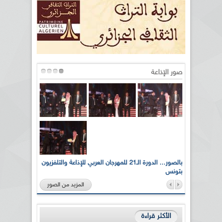
صور الإذاعة
لى أرواح
بالصور... الدورة الـ21 للمهرجان العربي للإذاعة والتلفزيون
بتونس
المزيد من الصور
الأكثر قراءة