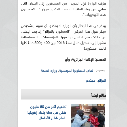
طرف الوزارة فإن العديد من المسافرين إلى البلدان التي
تعاني من وباء الملاريا -حسب الدكتور فورار-" لايحترمون
هذه التوجيهات".
وذكر في هذا الإطار بأن الوزارة لا يمكنها أن تقوم بتشخيص
مبكر حول هذا المرض "المستورد بالجزائر" إلا بعد الإعلان
عن حالات يتم التكفل بها فورا بالمؤسسات الاستشفائية
مشيرا إلى تسجيل خلال سنة 2016 بين 400 و500 حالة كلها
كانت مستوردة.
المصدر: الإذاعة الجزائرية/ وأج
وسوم:
,
,
لقاح
الانفلونزا الموسمية
وزارة الصحة
الجزائر
,
مجتمع
طالع ايضاً
تطعيم أكثر من 80 مليون
طفل في ستة بلدان إفريقية
بلقاح شلل الأطفال