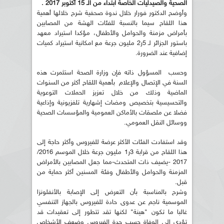
الصحية والصيدليات الخاصة ابتداء من الـ 15 أكتوبر 2017 .
وأوضح الدكتور فورار خلال ندوة صحفية شرح خلالها أهمية
هذا اللقاح سيما بالنسبة للفئات الهشة من المصابين
بأمراض مزمنة والحوامل والأطفال، مؤكدا استيراد معهد
باستور الجزائر لـ 5ر2 مليون جرعة مع امكانية استيراد كميات
إضافية عند الضرورة.
وحسب المسؤول ذاته فإن وزارة الصحة استثمرت هذه
السنة في الإتصال والإعلام بأهمية اللقاح أكثر من السنوات
الماضية وذلك من خلال تعزيز الحملات التوعوية
والتحسيسية بتخصيص ومضات إشهارية تلفزيونية وإذاعية
فضلا عن ملصقات بالأماكن العمومية والمؤسسات الصحية
ووسائل النقل العمومي.
وقد استفادت الفئات الأكثر عرضة للفيروس وأكثر حاجة إلى
هذا اللقاح من قرابة 3ر1 مليون جرعة خلال الموسم 2016/
2017 -يضيف ذات المتحدث-مما جعل المصابين بالأمراض
المزمنة والحوامل والأطفال وفئة المسنين أكثر حماية من
قبل.
وشرح بالمناسبة بأن التعرض إلى الإصابة بالأنفلونزا
الموسمية ناجم عن عدوى حادة للفيروس بالجهاز التنفسي
غالبا ما تكون "هينة" لكنها تقد تتطور إلى تعقيدات قد
تؤدي إلى الوفاة حسب حدة الفيروس وضعف الأشخاص