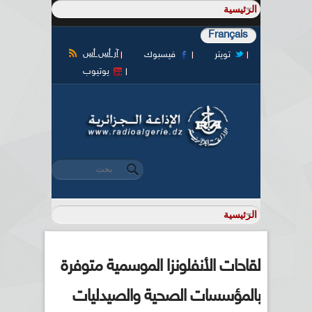
Français
آر أس أس
تويتر
فيسبوك
يوتيوب
‏بحث ‏
استمارة البحث
لقاحات الأنفلونزا الموسمية متوفرة
بالمؤسسات الصحية والصيدليات