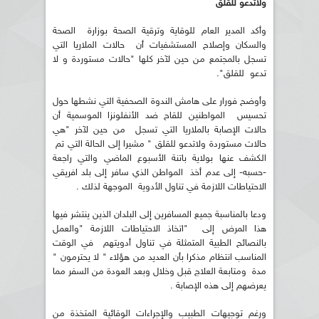
ولاتدعو للقلق
وأكد المدير العام للوقاية وترقية الصحة بوزارة الصحة
والسكان وإصلاح المستشفيات أن حالات الملاريا التي
تسجل بالمجتمع من حين لآخر كلها "حالات مستوردة و لا
تدعو للقلق".
وأوضح فورار على هامش الندوة الصحفية التي نشطها حول
تحسيس المواطنين للقاح ضد الأنفلونزا الموسمية أن
حالات الإصابة بالملاريا التي تسجل من حين لآخر "هي
حالات مستوردة ولاتدعو للقلق " مشيرا إلى الحالة التي تم
الكشف عنها بولاية باتنة الأسبوع الماضي والتي راجعة
-حسبه- إلى عدم أخذ المواطن الذي سافر إلى بلد افريقي
الاحتياطات اللازمة في تناول الأدوية الموجهة لذلك .
ودعا بالمناسبة جميع المسافرين إلى البلدان الذين ينتشر فيها
هذا المرض إلى "اتخاذ الاحتياطات اللازمة "والعمل
بالنصائح الطبية المتمثلة في تناول أدويتهم في الوقت
المناسب انتظام مذكرا بأن العديد من هؤلاء " لا يحترمون "
مدة ومتابعة العلاج قبل وخلال وبعد العودة من السفر مما
يعرضهم إلى هذه الإصابة .
ورغم توجيهات الطبيب والإجراءات الوقائية المتخذة من