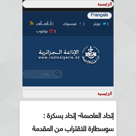
Français
آر أس أس
تويتر
فيسبوك
يوتيوب
‏بحث ‏
استمارة البحث
إتحاد العاصمة- إتحاد بسكرة :
سوسطارة للاقتراب من المقدمة