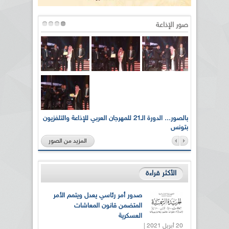
صور الإذاعة
لى أرواح
بالصور... الدورة الـ21 للمهرجان العربي للإذاعة والتلفزيون
بتونس
المزيد من الصور
الأكثر قراءة
صدور أمر رئاسي يعدل ويتمم الأمر
المتضمن قانون المعاشات
العسكرية
20 أبريل 2021 |