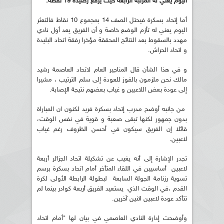
اليوم يعني له المرتبة الرابعة حيث يرفع رصيده 19 نقطة.
أما إتحاد بسكرة فيحتل الصف 14 بمجموع 10 نقاط فالتعثر
اليوم يعني له تأزم الوضع خاصة و أن الفريق يعد أول نادي
مهدد بالسقوط بعد النتائج المحققة مؤخرا رفقة اتحاد البليدة
و اتحاد الحراش.
و في هذا الشأن قال المناجير العام لاتحاد العاصمة رشيد
مالك نحن ملزمون بالفوز للعودة إلى سلم الترتيب ، مشيرا
إلى عودة بعض اللاعبين و غياب بعضهم نتيجة الإصابة.
من جانبه أوضح مدرب إتحاد بسكرة فريد لكنون ان المباراة
بدون جمهور لكنها تبقى صعبة و قوية في نفس الوقت،
قائلا إن الفريق سيكون في أحسن الظروف رغم غياب
لاعبين.
تجدر الإشارة إلى أنه يغيب عن تشكيلة اتحاد الجزائر أربعة
لاعبين أساسيين في اللقاء المتأخر أمام اتحاد بسكرة برسم
تسوية رزنامة الجولة السابعة لبطولة الرابطة الأولى لكرة
القدم ،في الوقت الذي يستعيد الفريق أربعة كوادر بينما لم
تتأكد عودة لاعبين اثنين آخرين.
وأوضحت إدارة النادي العاصمي في بيان لها "أمام اتحاد