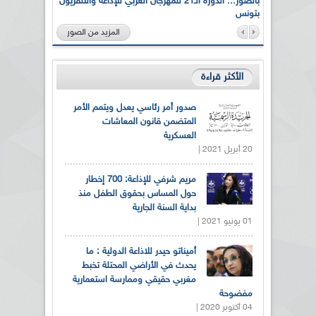
لى أرواح
بالصور... الدورة الـ21 للمهرجان العربي للإذاعة والتلفزيون
بتونس
المزيد من الصور
الأكثر قراءة
صدور أمر رئاسي يعدل ويتمم الأمر
المتضمن قانون المعاشات
العسكرية
20 أبريل 2021 |
مريم شرفي للإذاعة: 700 إخطار
حول المساس بحقوق الطفل منذ
بداية السنة الجارية
01 يونيو 2021 |
أميناتو حيدر للاذاعة الدولية : ما
يحدث في الأراضي المحتلة تخبط
مغربي حقيقي وممارسة استعمارية
مفضوحة
04 أكتوبر 2020 |