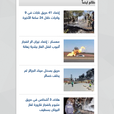
طالع ايضاً
إخماد 41 حريق غابات في 9
ولايات خلال 24 ساعة الأخيرة
معسكر : إخماد نيران اثر انفجار
أنبوب لنقل الغاز ببلدية زهانة
حريق بمدخل ميناء الجزائر لم
يخلف خسائر
هلاك 3 أشخاص في حريق
متبوع بانفجار قارورة لغاز
البوتان بسطيف