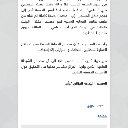
في حدود الساعة التاسعة ليلا و 48 دقيقة ببيت قصديري
بحي "بيتافي" ببلدية بئر خادم ليلة أمس الجمعة أدى إلى
تفحم طفل المسمى (ب . محمد ) بصفة كاملة تم نقله من
طرف عناصر الحماية المدنية نحو مصلحة حفظ الجثث
بالعالية في الوقت الذي أصيب باقي أفراد العائلة بحروق
متفاوتة الخطورة
وأضاف المصدر ذاته أن مصالح الحماية المدنية سخرت خلال
العملية شاحنتين للإطفاء و سيارتي (2) إسعاف .
من جهة أخرى أشار المصدر ذاته الى أن مصالح الشرطة
العلمية لأمن ولاية الجزائر ستباشر عملها في التحقيق حول
الأسباب الحقيقة للحادث .
المصدر : الإذاعة الجزائرية/وأج
وسوم:
حريق
مجتمع