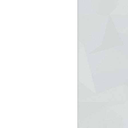
ريم الإذاعة الجزائرية للرياضيين البارالمبيين المتوجين
بالصور... اللقاء الوطني لمديري الإذ
اليات في طوكيو
حول مرافقة وتغطية الإنتخابات المحلية لـ27 نوفمب