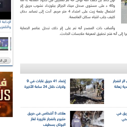
أول خالد بن خلف الله لوأج, أنه تم تسجيل في حدود الساعة 12سا
و40 د على مستوى مدخل ميناء الجزائر ببلوزداد نشوب حريق إثر
اشتعال بقعة زيت على امتداد 4 متر مربع, أدت إلى تصاعد دخان
كثيف جلب انتباه سكان العاصمة.
والتلفزي
وأضاف ذات المصدر أنه تم على إثر ذلك تدخل عناصر الحماية
را إلى أنه فتح تحقيق لمعرفة ملابسات الحادث.
كل ال
اثر انفجار
إخماد 41 حريق غابات في 9
دية زهانة
ولايات خلال 24 ساعة الأخيرة
ريق في
هلاك 3 أشخاص في حريق
بحي
متبوع بانفجار قارورة لغاز
البوتان بسطيف