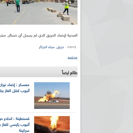
المدنية لإخماد الحريق الذي لم يسجل أي خسائر, مشي
وسوم:
,
حريق
ميناء الجزائر
مجتمع
طالع ايضاً
معسكر : إخماد نيران 
أنبوب لنقل الغاز ببل
قسنطينة : اندلاع ح
أنبوب رئيسي للغاز 
سركينة