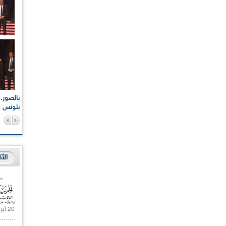
اعات الوطنية والجهوية
الإذاعة الجزائرية تقف دقيقة صمت ترحما على أرواح شهداء
ر 2021
17 أكتوبر 1961
بتونس
الأ
20 أبريل 2021 |