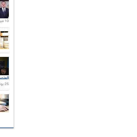
10 فبراير 2021 |
العنص
25 يونيو 2021 |