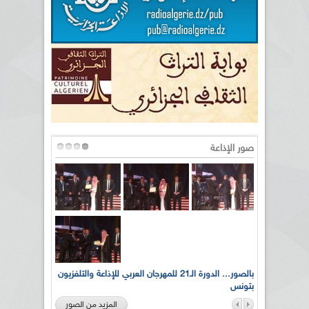
صور الإذاعة
لى أرواح
بالصور... الدورة الـ21 للمهرجان العربي للإذاعة والتلفزيون
بتونس
المزيد من الصور