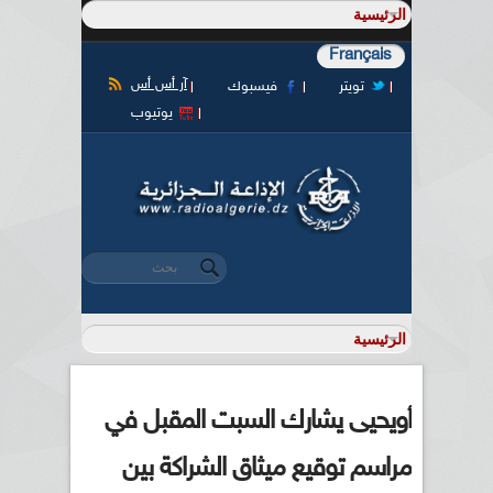
Français
آر أس أس
تويتر
فيسبوك
يوتيوب
‏بحث ‏
استمارة البحث
أويحيى يشارك السبت المقبل في
مراسم توقيع ميثاق الشراكة بين