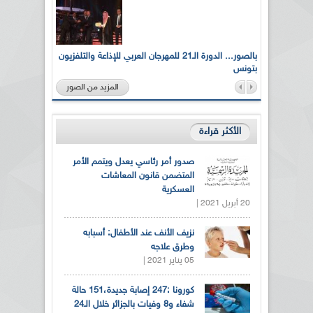
لى أرواح
بالصور... الدورة الـ21 للمهرجان العربي للإذاعة والتلفزيون
بتونس
المزيد من الصور
الأكثر قراءة
صدور أمر رئاسي يعدل ويتمم الأمر
المتضمن قانون المعاشات
العسكرية
20 أبريل 2021 |
نزيف الأنف عند الأطفال: أسبابه
وطرق علاجه
05 يناير 2021 |
كورونا :247 إصابة جديدة،151 حالة
شفاء و8 وفيات بالجزائر خلال الـ24