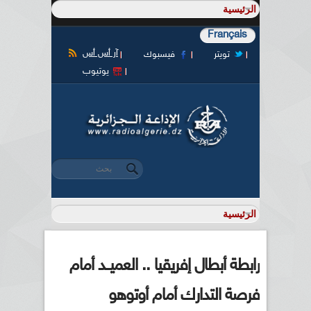
Français
آر أس أس
تويتر
فيسبوك
يوتيوب
‏بحث ‏
استمارة البحث
رابطة أبطال إفريقيا .. العميــد أمام
فرصة التدارك أمام أوتوهو