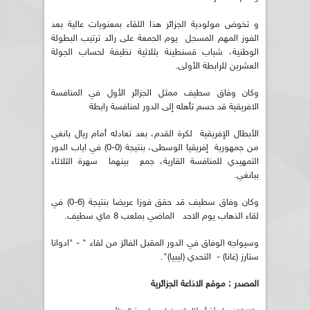
و تخوض مولودية الجزائر هذا اللقاء بمعنويات عالية بعد
الفوز المهم المسجل يوم الجمعة على رائد ترتيب البطولة
الوطنية، شباب قسنطينة بثلاثية نظيفة لحساب الجولة
العشرين للرابطة الأولى.
وكان وفاق سطيف ممثل الجزائر الأول في المنافسة
الافريقية قد حسم تأهله إلى الدور لمنافسة رابطة
الأبطال الإفريقية لكرة القدم، بعد تعادله أمام ريال بانغي
من جمهورية إفريقيا الوسطى، بنتيجة (0-0) في اياب الدور
التمهيدي للمنافسة القارية، جمع بينهما سهرة الثلاثاء
ببانغي.
وكان وفاق سطيف قد حقق فوزا عريضا بنتيجة (6-0) في
لقاء الذهاب يوم الاحد الماضي بملعب 8 ماي سطيف.
وسيواجه الوفاق في الدور المقبل الفائز من لقاء " - "ادوانا
ستارز (غانا) - التحدي (ليبيا)".
المصدر : موقع الاذاعة الجزائرية
وسوم: