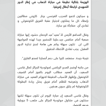
الهزيمة بثنائية نظيفة في مباراة الذهاب في إطار الدور
التمهيدي لرابطة أبطال إفريقيا.
و سيكون لاعبو المدرب الفرنسي برنار كازوني مطالبين
بإعطاء كل ما يملكون لاجتياز عقبة الفريق الكونغولي و
تفادي أي مفاجأة غير سارة.
وقال المدافع الأيمن للـ"عميد"عبد الرحمان حشود إنها مباراة
صعبة أمام منافس جيد،علينا التحضير جيدا لهذه المواجهة
التي لن تكون سهلة وكم هي هامة لحجز تذكرة الدور
المقبل. يجب تفادي الأخطاء لتحقيق
نتيجة جيدة. سنعتمد كثيرا على دعم أنصارنا لصنع الفارق".
من جانبه أوضح المدير الرياضي لمولودية الجزائر كمال قاسي
السعيد، أن العميد مطالب اليوم بالفوز أمام الضيف
الكونغول وإظهار الأسباب الحقيقة لانهزام العميد في مباراة
الذهاب وتعرضه للظلم أمام فريق يحتل ريادة البطولة
الكونغولية لم يتلق سوى هدفين .
وقال قاسي السعيد إن مبارة اليوم لن تكون سهلة لكنها
ستكون في متناول مولودية الجزائر على ملعب 5 جويلية
ودعم الانصار.