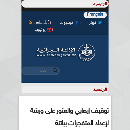
Français
آر أس أس
تويتر
فيسبوك
يوتيوب
‏بحث ‏
استمارة البحث
توقيف إرهابي والعثور على ورشة
لإعداد المتفجرات بباتنة