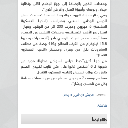
ومعدات التفجير بالإضافة إلى جهاز للإعلام الآلي ونظارة
ميدان وبوصلة وأجهزة اتصال وأغراض أخرى".
وفي إطار محاربة التهريب والجريمة المنظمة "ضبطت مفارز
للجيش الوطني الشعبي بتمنراست (الناحية العسكرية
السادسة) 5 مهربين وحجزت 200 لتر من الوقود وجهاز
اتصال عبر الأقمار الاصطناعية ومعدات للتنقيب عن الذهب،
فيما أوقف عناصر الدرك الوطني تاجر (2) مخدرات وحجزوا
15.8 كيلوغرام من الكيف المعالج و416 وحدة من مختلف
المشروبات بكل من وهران ومعسكر (الناحية العسكرية
الثانية)".
من جهة أخرى"أحبط حراس السواحل محاولة هجرة غير
شرعية لـ 6 أشخاص كانوا على متن قارب تقليدي الصنع
بالغزوات بولاية تلمسان (الناحية العسكرية الثانية),
فيما تم توقيف 7 مهاجرين غير شرعيين من جنسيات مختلفة
بكل من تلمسان وبشار".
وسوم:
,
الجيش الوطني
الارهاب
مجتمع
طالع ايضاً