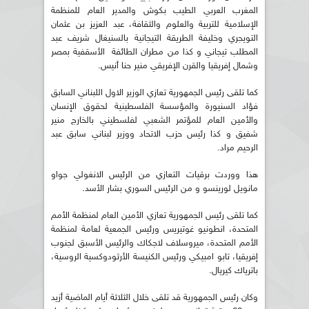
المغرب العربي الطيب بكوش والمدير العام للمنظمة
الإسلامية للتربية والعلوم والثقافة، عبد العزيز بن عثمان
التويجري وخليفة الطريقة التيجانية بالسنيغال شريف عبد
المطلب تيجاني و كذا من مطران الطائفة الأسقفية بمصر
وشمال إفريقيا والقرن الإفريقي منير حنا أنيس.
كما تلقى رئيس الجمهورية تعازي الوزير الاول اللبناني السابق
فؤاد السنيورة والمؤسسة الفلسطينية لحقوق الإنسان
والأمين العام للمؤتمر الشعبي لفلسطيني بالخارج منير
شفيق و كذا رئيس حزب الاتحاد ووزير لبناني سابق عبد
الرحيم مراد.
هذا ووردت برقيات التعازي من الرئيس الانغولي جواو
مانويل لورينسو و من الرئيس السوري بشار الأسد.
كما تلقى رئيس الجمهورية تعازي الأمين العام لمنظمة الأمم
المتحدة، انطونيو غوتيريس ورئيس الجمعية لعامة لمنظمة
الأمم المتحدة، ميروسلاف لاجكاك والرئيس الأسبق لجنوب
إفريقيا، تابو امبيكي ورئيس الكنيسة الأرثودوكسية الروسية،
باترياك كيريال.
وكان رئيس الجمهورية قد تلقى خلال الثلاثة أيام الماضية أزيد