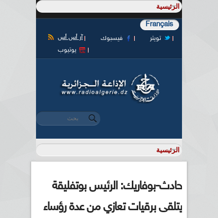
Français
آر أس أس
تويتر
فيسبوك
يوتيوب
‏بحث ‏
استمارة البحث
حادث-بوفاريك: الرئيس بوتفليقة
يتلقى برقيات تعازي من عدة رؤساء