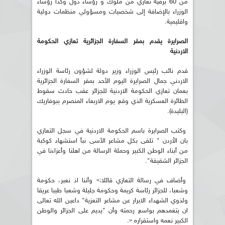
من 60 برقية تعازي من ملوك و رؤساء دول وكذا رؤساء
الوزراء بالإضافة إلى شخصيات ومسؤولي منظمات دولية
واقليمية.
الصرايرة يقدم بمقر السفارة الجزائرية تعازي الحكومة
الاردنية
قدم نائب رئيس الوزراء وزير دولة لشؤون رئاسة الوزراء
الاردني جمال الصرايرة اليوم الأحد بمقر السفارة الجزائرية
بعمان تعازي الحكومة الاردنية للجزائر عقب حادث سقوط
الطائرة العسكرية الذي وقع يوم الاربعاء المنصرم ببوفاريك
(البليدة).
وكتب الصرايرة باسم الحكومة الاردنية في سجل التعازي
بان الاْردن " تلقى بكل مشاعر الأسى نبأ استشهاد كوكبة
من أبناء الوطن الكبير وحملة الرسالة من اهلنا وأعزاءنا في
الجزائر الشقيقة".
وأضاف في رسالة التعازي قائلا:» وأننا اذ نعبر، حكومة
وشعبا، للجزائر رئاسة كريمة وحكومة جليلة وشعبا طيبا عريقا
ولذوي الشهداء الابرار عن مشاعر التعزية" داعين الله تعالى
ان يتغمدهم بواسع رحمته وأن "يديم على الجزائر والوطن
الكبير نعمه واستقراره «.