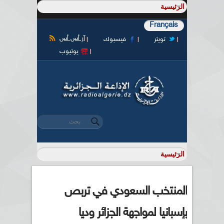
Français
آر أس أس
تويتر
فيسبوك
يوتيوب
‏بحث ‏
استمارة البحث
المنتخب السعودي في تربص
بإسبانيا لمواجهة الجزائر وديا