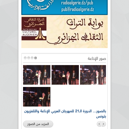
صور الإذاعة
لى أرواح
بالصور... الدورة الـ21 للمهرجان العربي للإذاعة والتلفزيون
بتونس
المزيد من الصور