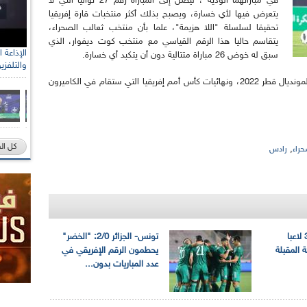
في مباراتهما الودية ، ليصل إلى المباراة رقم 27 تواليا التي لا
يتعرض فيها لأي خسارة، ويصبح بذلك أكثر منتخبات قارة إفريقيا
تحقيقا لسلسلة "اللا هزيمة"، علما بأن منتخب ثعالب الصحراء،
يتقاسم حاليا هذا الرقم القياسي مع منتخب كوت ديفوار، الذي
سبق له خوض 26 مباراة متتالية دون أن يتكبد أي خسارة.
والتلفزي
للتذكير يستعدون الخضر لخوض التصفيات المؤهلة لمونديال قطر 2022، ونهائيات كأس أمم إفريقيا التي ستقام في الكاميرون
كل ال
,
حراء
رادس
بلماضي يستدعي 30 لاعبا
تونس- الجزائر 2/0: "الخضر"
ة المقبلة
يحطمون الرقم الإفريقي في
عدد المباريات بدون...