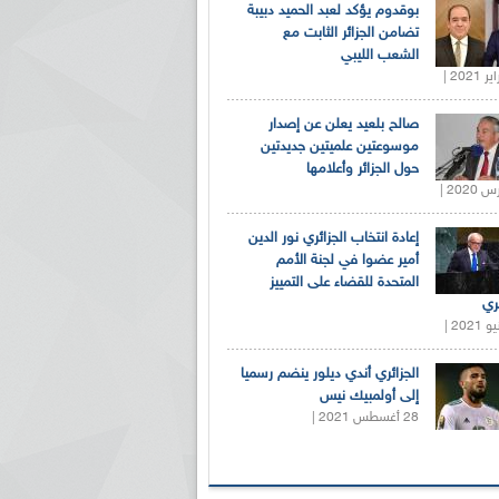
بوقدوم يؤكد لعبد الحميد دبيبة
تضامن الجزائر الثابت مع
الشعب الليبي
صالح بلعيد يعلن عن إصدار
موسوعتين علميتين جديدتين
حول الجزائر وأعلامها
إعادة انتخاب الجزائري نور الدين
أمير عضوا في لجنة الأمم
المتحدة للقضاء على التمييز
ري
الجزائري أندي ديلور ينضم رسميا
إلى أولمبيك نيس
28 أغسطس 2021 |