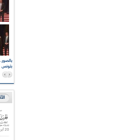
اعات الوطنية والجهوية
الإذاعة الجزائرية تقف دقيقة صمت ترحما على أرواح شهداء
ر 2021
17 أكتوبر 1961
بتونس
الأ
20 أبريل 2021 |