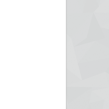
ريم الإذاعة الجزائرية للرياضيين البارالمبيين المتوجين
بالصور... اللقاء الوطني لمديري الإذ
اليات في طوكيو
حول مرافقة وتغطية الإنتخابات المحلية لـ27 نوفمب