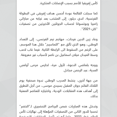
كأس إفريقيا للأمم بسبب الإصابات المتكررة.
كما سجلت القائمة عودة أحسن هداف إفريقي في البطولة
الفرنسية، اندي ديلور، إلى المنتخب بعد غيابه عن مباراتي
زامبيا وبوتسوانا لحساب الجولتين الأخيرتين من تصفيات
"كان-2021".
وعاد زين الدين فرحات، مهاجم نيم الفرنسي، إلى التعداد
الوطني، وهو الذي تألق مع "التماسيح" خلال هذا الموسم،
على الرغم من السقوط الى الرابطة الثانية. فيما غاب لاعب
وسط الميدان ميلان اسماعيل بن ناصر لأسباب غير معروفة.
ووجه بلماضي الدعوة، لأول مرة، لحارس مرمى أولمبي
المدية، عبد الرحمن مجادل.
من جهة أخرى، ينشط المدرب الوطني ندوة صحفية يوم
الثلاثاء الفاتح جوان المقبل بسيدي موسى، من أجل التطرق
إلى أهداف هذه المقابلات الودية، واختياره للعناصر المعنية
بذلك.
وتدخل هذه المباريات ضمن البرنامج التحضيري لـ"الخضر"
تحسبا للدور الثاني من التصفيات المؤهلة إلى نهائيات كأس
العالم قطر 2022، علما أنه تم تأجيل المقابلات التصفوية