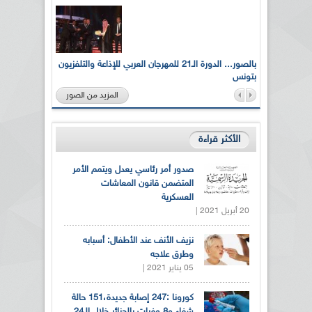
لى أرواح
بالصور... الدورة الـ21 للمهرجان العربي للإذاعة والتلفزيون
بتونس
المزيد من الصور
الأكثر قراءة
صدور أمر رئاسي يعدل ويتمم الأمر
المتضمن قانون المعاشات
العسكرية
20 أبريل 2021 |
نزيف الأنف عند الأطفال: أسبابه
وطرق علاجه
05 يناير 2021 |
كورونا :247 إصابة جديدة،151 حالة
شفاء و8 وفيات بالجزائر خلال الـ24