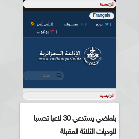
Français
آر أس أس
تويتر
فيسبوك
يوتيوب
‏بحث ‏
استمارة البحث
بلماضي يستدعي 30 لاعبا تحسبا
للوديات الثلاثة المقبلة