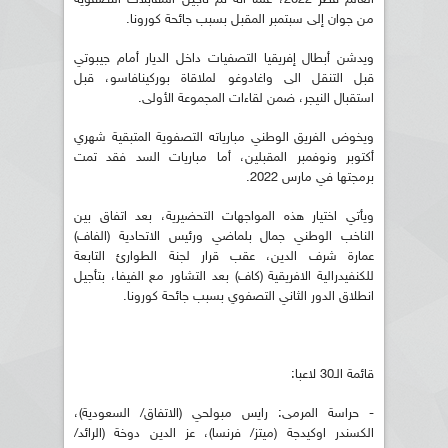
من جوان إلى سبتمبر المقبل بسبب جائحة كورونا.
ويدشن أبطال إفريقيا التصفيات داخل الديار أمام جيبوتي
قبل التنقل الى واغادوغو لملاقاة بوركينافاسو، قبل
استقبال النيجر، ضمن لقاءات المجموعة الأولى.
ويخوض الفريق الوطني مبارياته التصفوية المتبقية شهري
أكتوبر ونوفمبر المقبلين، أما مباريات السد فقد تمت
برمجتها في مارس 2022.
ويأتي اختيار هذه المواجهات التحضيرية، بعد اتفاق بين
الناخب الوطني جمال بلماضي ورئيس الاتحادية (الفاف)
عمارة شرف الدين، عقب قرار لجنة الطوارئ التابعة
للكنفيدرالية الافريقية (كاف) بعد التشاور مع الفيفا، بتأجيل
انطلاق الدور الثاني التصفوي بسبب جائحة كورونا.
قائمة الـ30 لاعبا:
- حراسة المرمى: رايس مبولحي (الاتفاق/ السعودية)،
الكسندر اوكيدجة (ميتز/ فرنسا)، عز الدين دوخة (الرائد/