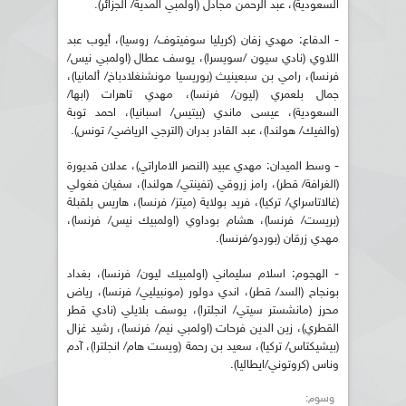
السعودية)، عبد الرحمن مجادل (اولمبي المدية/ الجزائر).
- الدفاع: مهدي زفان (كريليا سوفيتوف/ روسيا)، أيوب عبد
اللاوي (نادي سيون /سويسرا)، يوسف عطال (اولمبي نيس/
فرنسا)، رامي بن سبعينيث (بوريسيا مونشنغلادباخ/ ألمانيا)،
جمال بلعمري (ليون/ فرنسا)، مهدي تاهرات (ابها/
السعودية)، عيسى ماندي (بيتيس/ اسبانيا)، احمد توبة
(والفيك/ هولندا)، عبد القادر بدران (الترجي الرياضي/ تونس).
- وسط الميدان: مهدي عبيد (النصر الاماراتي)، عدلان قديورة
(الغرافة/ قطر)، رامز زروقي (تفينتي/ هولندا)، سفيان فغولي
(غالاتاسراي/ تركيا)، فريد بولاية (ميتز/ فرنسا)، هاريس بلقبلة
(بريست/ فرنسا)، هشام بوداوي (اولمبيك نيس/ فرنسا)،
مهدي زرقان (بوردو/فرنسا).
- الهجوم: اسلام سليماني (اولمبيك ليون/ فرنسا)، بغداد
بونجاح (السد/ قطر)، اندي دولور (مونبيليي/ فرنسا)، رياض
محرز (مانشستر سيتي/ انجلترا)، يوسف بلايلي (نادي قطر
القطري)، زين الدين فرحات (اولمبي نيم/ فرنسا)، رشيد غزال
(بيشيكتاس/ تركيا)، سعيد بن رحمة (ويست هام/ انجلترا)، آدم
وناس (كروتوني/ايطاليا).
وسوم: