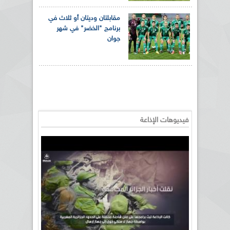
مقابلتان وديتان أو ثلاث في
برنامج "الخضر" في شهر
جوان
فيديوهات الإذاعة