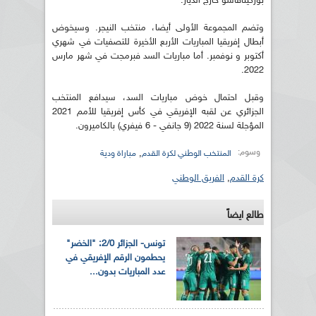
بوركينافاسو خارج الديار.
وتضم المجموعة الأولى أيضا، منتخب النيجر. وسيخوض
أبطال إفريقيا المباريات الأربع الأخيرة للتصفيات في شهري
أكتوبر و نوفمبر. أما مباريات السد فبرمجت في شهر مارس
2022.
وقبل احتمال خوض مباريات السد، سيدافع المنتخب
الجزائري عن لقبه الإفريقي في كأس إفريقيا للأمم 2021
المؤجلة لسنة 2022 (9 جانفي - 6 فيفري) بالكاميرون.
وسوم:
,
المنتخب الوطني لكرة القدم
مباراة ودية
كرة القدم
,
الفريق الوطني
طالع ايضاً
تونس- الجزائر 2/0: "الخضر"
يحطمون الرقم الإفريقي في
عدد المباريات بدون...