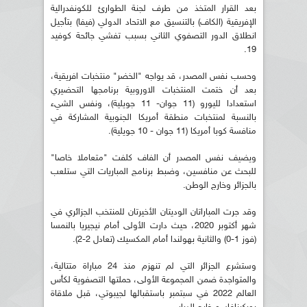
بعد القرار المتخذ من طرف لجنة الطوارئ للكونفدرالية
الإفريقية (الكاف) بالتنسيق مع الاتحاد الدولي (فيفا) بتأجيل
انطلاق الدور التصفوي الثاني بسبب تفشي جائحة كوفيد
19.
وحسب نفس المصدر، قد يواجه "الخضر" منتخبات افريقية،
بعد أن ختمت المنتخبات الاوروبية برنامجها التحضيري
استعدادا لليورو (11 جوان- 11 جويلية)، ونفس الشيء
بالنسبة لمنتخبات منطقة أمريكا الجنوبية المشاركة في
منافسة كوبا أمريكا (11 جوان - 10 جويلية).
ويضيف نفس المصدر أن الفاف كلفت "متعاملا خاصا"
للبحث عن منافسين، وضبط برنامج المباريات التي ستلعب
بالجزائر وخارج الوطن.
وقد جرت المباراتان الوديتان الأخيرتان للمنتخب الجزائري في
شهر أكتوبر 2020، حيث دارت الأولى أمام نيجيريا بالنمسا
(فوز 1-0) والثانية بهولندا أمام المكسيك (تعادل 2-2).
وستشرع الجزائر التي لم تنهزم منذ 24 مباراة متتالية،
والمتواجدة ضمن المجموعة الأولى، حملتها التصفوية لكأس
العالم 2022 في سبتمبر باستقبالها لجيبوتي، قبل ملاقاة