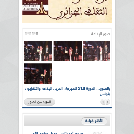
صور الإذاعة
لى أرواح
بالصور... الدورة الـ21 للمهرجان العربي للإذاعة والتلفزيون
بتونس
المزيد من الصور
الأكثر قراءة
صدور أمر رئاسي يعدل ويتمم الأمر