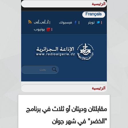
Français
آر أس أس
تويتر
فيسبوك
يوتيوب
‏بحث ‏
استمارة البحث
مقابلتان وديتان أو ثلاث في برنامج
"الخضر" في شهر جوان