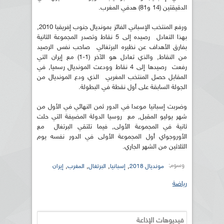
الدقيقتين (14 و81) هدفي المغرب.
ورفع المنتخب الإسباني الفائز بمونديال جنوب إفريقيا 2010,
بهذا التعادل رصيده إلى 5 نقاط وتصدر المجموعة الثانية
بفارق الأهداف عن نظيره البرتغالي صاحب نفس الرصيد
من النقاط, والذي تعادل هو الآخر (1-1) مع إيران التي
رفعت رصيدها إلى 4 نقاط وودعت المونديال رسميا, في
المقابل حصل المنتخب المغربي الذي ودع المونديال من
الجولة السابقة على أول نقطة في البطولة.
وضربت إسبانيا موعدا في الدور ثمن النهائي في الأول من
شهر يوليو المقبل, مع روسيا الدولة المضيفة التي حلت
ثانية في المجموعة الأولى, فيما تلتقي البرتغال مع
الأوروجواي أول المجموعة الأولى في الدور نفسه يوم
الثلاثين من الشهر الجاري.
وسوم:
,
,
,
,
مونديال 2018
إسبانيا
البرتغال
المغرب
إيران
رياضة
فيديوهات الإذاعة