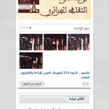
صور الإذاعة
لى أرواح
بالصور... الدورة الـ21 للمهرجان العربي للإذاعة والتلفزيون
بتونس
المزيد من الصور
الأكثر قراءة