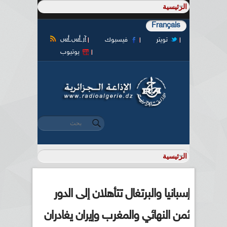
Français
آر أس أس
تويتر
فيسبوك
يوتيوب
‏بحث ‏
استمارة البحث
إسبانيا والبرتغال تتأهلان إلى الدور
ثمن النهائي والمغرب وإيران يغادران