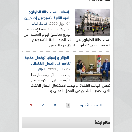
إسبانيا: تمديد حالة الطوارئ
للمرة الثانية لأسبوعين إضافيين
04 أبريل 2020
,
أوروبا
العالم
أعلن رئيس الحكومة الإسبانية
بيدرو سانشيز اليوم السبت، عن
تمديد حالة الطوارئ في البلاد للمرة الثانية، لأسبوعين
إضافيين حتى 25 أبريل الجاري، وذلك من...
الجزائر و إسبانيا توقعان مذكرة
تفاهم في المجال القضائي
07 مارس 2019
الجزائر
وقعت الجزائر وإسبانيا, هذا
الأربعاء, على مذكرة تفاهم
تخص الجانب القضائي, جاءت لاستكمال الإطار الاتفاقي
الذي يجمع البلدين في المجال المدني و...
الصفحات
الصفحة الأخيرة
3
2
1
طالع ايضاً