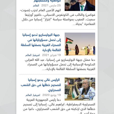
مواطنيه ومستقبلهم
25 مارس 2021
العالم
اتهم الأمين العام لحزب (صوت-
فوكس) والنائب في الكونغرس الاسباني، خافيير أورتيغا
سميث، المغرب بمواصلة سياسة "ابتزاز" إسبانيا من خلال
المغامرة "بحياة...
جبهة البوليساريو تدعو إسبانيا
إلى تحمل مسؤولياتها في
الصحراء الغربية بصفتها السلطة
القائمة بالإدارة
19 فبراير 2021
,
افريقيا
العالم
دعا ممثل جبهة البوليساريو في إسبانيا، عبد الله العرابي
الحكومة الإسبانية إلى تحمل مسؤولياتها في الصحراء
الغربية بصفتها السلطة القائمة بالإدارة،...
الرئيس غالي يدعو إسبانيا
لتصحيح خطئها في حق الشعب
الصحراوي
19 يونيو 2020
,
افريقيا
العالم
دعا رئيس الجمهورية العربية
الصحراوية الديمقراطية، ابراهيم غالي، إسبانيا إلى تصحيح
خطأها الذي ارتكبته في حق الشعب الصحراوي، داعيا من
جهة أخرى الى...