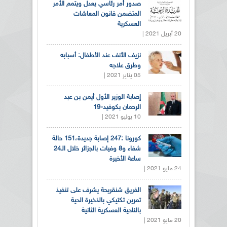
صدور أمر رئاسي يعدل ويتمم الأمر
المتضمن قانون المعاشات
العسكرية
20 أبريل 2021 |
نزيف الأنف عند الأطفال: أسبابه
وطرق علاجه
05 يناير 2021 |
إصابة الوزير الأول أيمن بن عبد
الرحمان بكوفيد-19
10 يوليو 2021 |
كورونا :247 إصابة جديدة،151 حالة
شفاء و8 وفيات بالجزائر خلال الـ24
ساعة الأخيرة
24 مايو 2021 |
الفريق شنقريحة يشرف على تنفيذ
تمرين تكتيكي بالذخيرة الحية
بالناحية العسكرية الثانية
20 مايو 2021 |