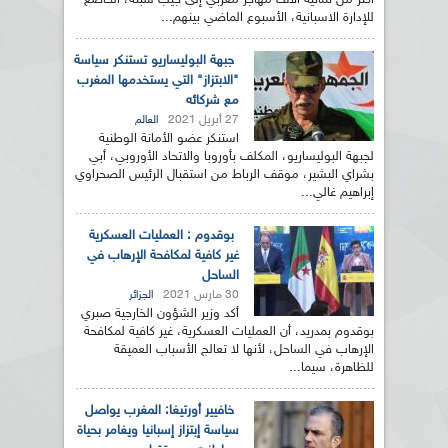
أكثر من ثمانية الاف مهاجر مغربي إلى جيب سبتة، الخاضع
للإدارة الاسبانية، الأسبوع الماضي بينهم...
جبهة البوليساريو تستنكر سياسة
"الابتزاز" التي يستخدمها المغرب
مع شركائه
27 أبريل 2021
العالم
استنكر عضو الأمانة الوطنية
لجبهة البوليساريو، المكلف بأوروبا والاتحاد الأوروبي، أبي
بشراي البشير، موقف الرباط من استقبال الرئيس الصحراوي
إبراهيم غالي...
بوقدوم : العمليات العسكرية
غير كافية لمكافحة الإرهاب في
الساحل
30 مارس 2021
الجزائر
أكد وزير الشؤون الخارجية صبري
بوقدوم بمدريد، أن العمليات العسكرية، غير كافية لمكافحة
الإرهاب في الساحل، لأنها لا تعالج الأسباب العميقة
للظاهرة، سيما...
خافيير أورتيغا: المغرب يواصل
سياسة إبتزاز إسبانيا ويغامر بحياة