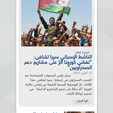
,
افريقيا
العالم
الناشط الإسباني سيرا تشافي:
"تفشي كورونا أثرّ على مشاريع دعم
الصحراويين"
12 أكتوبر 2021
صرّح رئيس الجمعيات المتضامنة مع
الشعب الصحراوي في إسبانيا، سيرا تشافي، هذا
الثلاثاء، أنّ الوضعية الصحية الناجمة عن تفشي جائحة
كورونا "أثرّ سلبًا على جميع المشاريع الداعمة". في
تصريح لوكالة الأنباء...
اقرأ المزيد