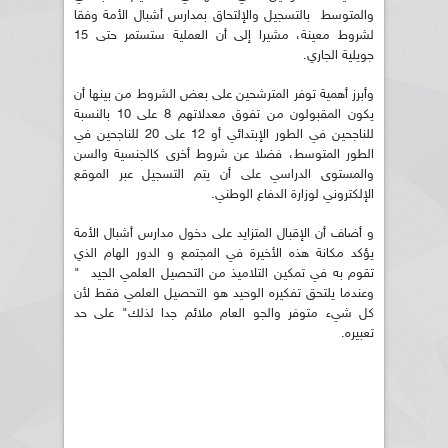
والمتوسط بالتسجيل والإلتحاق بمدارس أشبال الأمة وفقا
لشروط معينة، مشيرا إلى أن العملية ستستمر حتى 15
جويلية الجاري.
وأبرز أهمية توفر المترشحين على بعض الشروط من بينها أن
يكون المقبولون من تفوق معدلاتهم 8 على 10 بالنسبة
للناجحين في الطور الإبتدائي أو 12 على 20 للناجحين في
الطور المتوسط، فضلا عن شروط أخرى كالجنسية والسن
والمستوى الدراسي على أن يتم التسجيل عبر الموقع
الإلكتروني لوزارة الدفاع الوطني.
و أضاف أن الإقبال المتزايد على دخول مدارس أشبال الأمة
يؤكد مكانة هذه الأخيرة في المجتمع و الدور الهام الذي
تقوم به في تمكين التلاميذ من التحصيل العلمي الجيد "
وعندما يلتحق تفكيره الوحيد هو التحصيل العلمي فقط لأن
كل شيء متوفر والجو العام ملائم جدا لذلك" على حد
تعبيره.