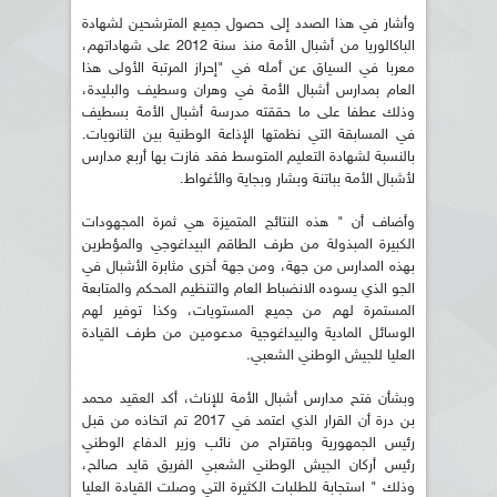
وأشار في هذا الصدد إلى حصول جميع المترشحين لشهادة
الباكالوريا من أشبال الأمة منذ سنة 2012 على شهاداتهم،
معربا في السياق عن أمله في "إحراز المرتبة الأولى هذا
العام بمدارس أشبال الأمة في وهران وسطيف والبليدة،
وذلك عطفا على ما حققته مدرسة أشبال الأمة بسطيف
في المسابقة التي نظمتها الإذاعة الوطنية بين الثانويات.
بالنسبة لشهادة التعليم المتوسط فقد فازت بها أربع مدارس
لأشبال الأمة بباتنة وبشار وبجاية والأغواط.
وأضاف أن " هذه النتائج المتميزة هي ثمرة المجهودات
الكبيرة المبذولة من طرف الطاقم البيداغوجي والمؤطرين
بهذه المدارس من جهة، ومن جهة أخرى مثابرة الأشبال في
الجو الذي يسوده الانضباط العام والتنظيم المحكم والمتابعة
المستمرة لهم من جميع المستويات، وكذا توفير لهم
الوسائل المادية والبيداغوجية مدعومين من طرف القيادة
العليا للجيش الوطني الشعبي.
وبشأن فتح مدارس أشبال الأمة للإناث، أكد العقيد محمد
بن درة أن القرار الذي اعتمد في 2017 تم اتخاذه من قبل
رئيس الجمهورية وباقتراح من نائب وزير الدفاع الوطني
رئيس أركان الجيش الوطني الشعبي الفريق قايد صالح،
وذلك " استجابة للطلبات الكثيرة التي وصلت القيادة العليا