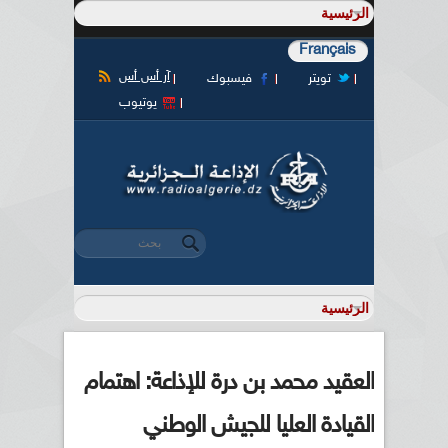
Français
آر أس أس
تويتر
فيسبوك
يوتيوب
‏بحث ‏
استمارة البحث
العقيد محمد بن درة للإذاعة: اهتمام
القيادة العليا للجيش الوطني