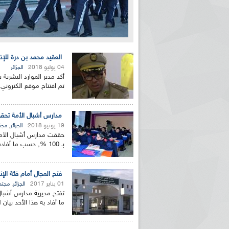
العقيد محمد بن درة للإذا
04 يوليو 2018
الجزائر
أكد مدير الموارد البشرية 
تم افتتاح موقع الكتروني ل
مدارس أشبال الأمة تحقق نسبة نجاح 100 % في امت
19 يونيو 2018
,
الجزائر
مجت
بـ 100 %, حسب ما أفادت به وزارة الدفاع الوطني الثلاثاء في بيان...
فتح المجال أمام فئة الإن
01 يناير 2017
,
الجزائر
مجتم
تفتح مديرية مدارس أشبال 
ما أفاد به هذا الأحد بيان