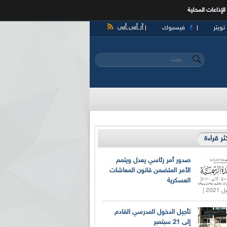
الإذاعات المحلية
آر أس أس
تويتر
فيسبوك
‏بحث ‏
استمارة البحث
كثر قراءة
صدور أمر رئاسي يعدل ويتمم
الأمر المتضمن قانون المعاشات
العسكرية
تأجيل الدخول المدرسي القادم
إلى 21 سبتمبر