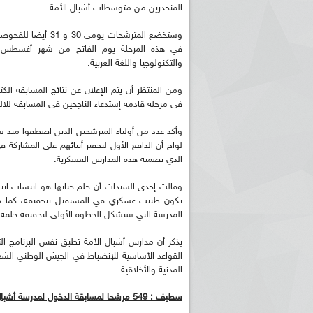
المنحدرين من متوسطات أشبال الأمة.
وستخضع المترشحات يو
في هذه المرحلة يوم الفاتح من شهر أغسطس الإم
والتكنولوجيا واللغة العربية.
ومن المنتظر أن يتم الإعلان عن نتائج المسابقة الكت
في مرحلة قادمة إستدعاء الناجحين في المسابقة للال
وأكد عدد من أولياء المترشحين الذين اصطفوا منذ 
لواج أن الدافع الأول لتحفيز أبنائهم على المشارك
الذي تضمنه هذه المدارس العسكرية.
وقالت إحدى السيدات أن حلم حياتها هو انتساب ابنه
يكون طبيب عسكري في المستقبل بتحقيقه، كما صرح
المدرسة التي ستشكل الخطوة الأولى لتحقيقه حلمه ف
يذكر أن مدارس أشبال الأمة تطبق نفس البرنامج التع
القواعد الأساسية للإنضباط في الجيش الوطني الشع
المدنية والأخلاقية.
سطيف : 549 مرشحا لمسابقة الدخول لمدرسة أشبال الأمة الشهيد عبد العزيز زياد بعين أرنات