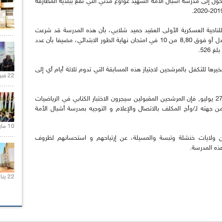
 إلى مدرسة أشبال الأمة الشهيد عواوع مدني التي تقع ببلدية المطارفة
للناحية العسكرية الأولى العقيد حميد شلابي، بأن هذه المدرسة قد شرعت
اليوم في إستقبال التلاميذ الحاصلين على معدل يعادل أو فوق 8,80 من 10 في امتحان نهاية الطور الابتدائي، مضيفا بأن عدد
526.
ا للتكفل بالمرشحين لاجتياز هذه المسابقة التي تدوم ثلاثة أيام أي إلى
22 فبراير 2021 |
وبعد إجراء الفحص الطبي واللياقة البدنية يومي 2728 يوليو, فإن المرشحين المقبولين سيجرون الاختبار الكتابي في الرياضيات
ن جهته لـ/وأج المكلف بالاتصال والإعلام و التوجيه بمدرسة أشبال الأمة
10 مارس 2021 |
من ولايات خنشلة وتبسة والمسيلة، عن إرتياحهم و استحسانهم لظروف
ه المدرسة.
22 يناير 2020 |