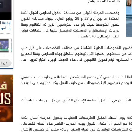
بالبليدة الألف مترشح.
وخصصت المرحلة الأولى من مسابقة الدخول لمدارس أشبال الأمة
الممتدة ما بين أيام 27 و 29 يوليو الجاري لإجراء مسابقة القبول
للطور المتوسط بحيث بلغ عدد المترشحين الذين تم انتقائهم وفقا
والتلفزي
لدرجات الإستحقاق و المعدلات المتحصل عليها في امتحانات نهاية
الطور الإبتدائي, 578 تلميذ.
لخضوع للفحوصات الطبية الشاملة في مختلف التخصصات على غرار طب
د من سلامتهم الصحية التي تؤهلهم للإتحاق بهذه المدارس وفقا للمعايير
لعسكرية ليتم تحويل الناجحين في هذه المرحلة لإجراء اختبار تجريبي في
كل ال
 بالغة للجانب النفسي أين يخضع المترشحين للمعاينة من طرف طبيب نفسي
رسة وعدم تعرضهم لأية ضغوطات من طرف الأهل وكذا قدرتهم على الإبتعاد
 الناجحون في المراحل السابقة الإمتحان الكتابي في كل من مادة الرياضيات
يوم الثلاثاء المقبل المترشحات المعنيات بدخول مدرسة أشبال الأمة
 في الطور الثانوي والبالغ عددهن 362 تلميذة مع العلم أن امتحان القبول بهذه المدرسة اقتصر هذه السنة فقط على
ت للمترشحات الوافدات من الحياة المدنية ومائة مقعد أخر خصص للأشبال