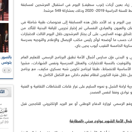
ز زياد بعين أرنات (غرب سطيف) اليوم في استقبال المرشحين لمسابقة
20 وذلك بمشاركة 549 مرشحا.
بين اليوم و غد الأحد خلال هذه المسابقة إلى فحوصات طبية شاملة في
العيون والعيادي النفساني ثم إختيار تجريبي للياقة البدنية للتأكد من
تحاق بهذه المدارس، على أن يجتاز المرشحون خلال اليوم الثالث الاختبارات
اضيات حسب ما أوضحه لوأج رئيس مكتب الإيصال والإعلام والتوجيه بمدرسة
العسكرية الخامسة النقيب أيوب يحيى باي.
اعات الوطنية والجهوية
الإذاعة الجزائرية تقف دقيقة صمت ترحما على أرواح شهداء
 و البدني فإن مدارس أشبال الأمة تطبق البرنامج الرسمي للتعليم العام
ر 2021
17 أكتوبر 1961
بتونس
ي والتوقيت بالنسبة للاختبارات والعطل المدرسية ونفس الشهادات، مشيرا
عد الأساسية للانضباط، طبقا لبرنامج تكوين شبه عسكري مكيف، مع برنامج
شبل خلال فترة التكوين لنظام تعليم داخلي مع التكفل الكامل به.
ة لراحة الشبل و نموه السليم على غرار قاعات للنشاطات الثقافية و الفنية
الأ
 نوادي وفقا لنفس المصدر.
 الرسمي لوزارة الدفاع الوطني أو عبر البريد الإلكتروني للناجحين قبل
20 أبريل 2021 |