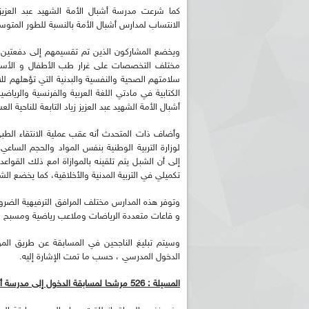
كما شرعت مدرسة أشبال الأمة الشهيد عبد العزي
الانتساب لمدارس أشبال الأمة بالنسبة للطور المتوسط للسنة الدراسية 2019- 20
ويخضع المشاركون الذين تم تقسيمهم إلى دفعتين 
مختلف التخصصات على غرار طب الأطفال و الأسنان و
سلامتهم الصحية والنفسية والبدنية التي تؤهلهم للال
الكتابية في مادتي اللغة العربية والفرنسية والري
أشبال الأمة الشهيد عبد العزيز زياد التابعة للناحية 
ريم الإذاعة الجزائرية للرياضيين البارالمبيين المتوجين
بالصور... اللقاء الوطني لمديري الإذ
وأضاف ذات المتحدث أنه عقب عملية الانتقاء الطبي
اليات في طوكيو
حول مرافقة وتغطية الإنتخابات المحلية لـ27 نوفمب
لوزارة التربية الوطنية بنفس المواد والحجم الساع
إلى أن الشبل يتم تلقينه بالموازاة امع ذلك القوا
تكميلي في التربية المدنية والأخلاقية، كما يخضع ال
وتوفر هذه المدارس مختلف المرافق الترفيهية الضروري
و قاعات متعددة الرياضات وملاعب رياضية ومسبح و
وسيتم تبليغ الناجحين في المسابقة عن طريق الموقع
الدخول المدرسي ، حسب ما تمت الإشارة إليه.
المسيلة : 526 مرشحا لمسابقة الدخول إلى مدرسة أشبال الأمة الشهيد عواوع مدني بالمطارفة