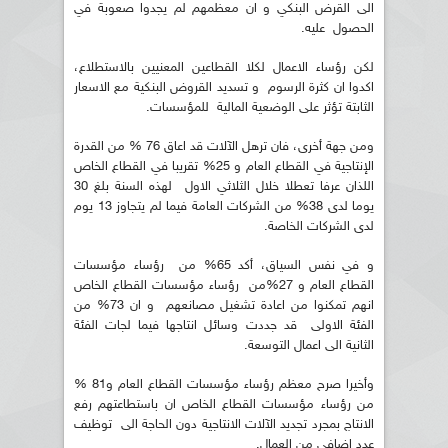
الى القرض البنكي و ان معظمهم لم يجدوا صعوبة في
الحصول عليه.
لكن رؤساء الاعمال لكلا القطاعين المعنيين بالاستطلاع،
اكدوا ان كثرة الرسوم و تسديد القروض البنكية مع الاسعار
الثابتة تؤثر على الوضعية المالية للمؤسسات.
ومن جهة أخرى، فان ترهل الآلات قد اعاق 76 % من القدرة
الإنتاجية في القطاع العام و 25% تقريبا في القطاع الخاص
اللذان عرفا تعطلا خلال الثلاثي الاول لهذه السنة بلغ 30
يوما لدى 38% من الشركات العامة فيما لم يتجاوز 13 يوم
لدى الشركات الخاصة.
و في نفس السياق، أكد 65% من رؤساء مؤسسات
القطاع العام و 27%من رؤساء مؤسسات القطاع الخاص
انهم تمكنوا من اعادة تشغيل مصانعهم و ان 73% من
الفئة الاولى قد جددت وسائل انتاجها فيما لجات الفئة
الثانية الى اعمال التوسعة.
وأخيرا صرح معظم رؤساء مؤسسات القطاع العام و81 %
من رؤساء مؤسسات القطاع الخاص ان باستطاعتهم رفع
الانتاج بمجرد تجديد الآلات الانتاجية دون الحاجة الى توظيف
عدد اضافي من العمال.