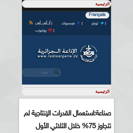
Français
آر أس أس
تويتر
فيسبوك
يوتيوب
‏بحث ‏
استمارة البحث
صناعة:استعمال القدرات الإنتاجية لم
تتجاوز 75% خلال الثلاثي الأول