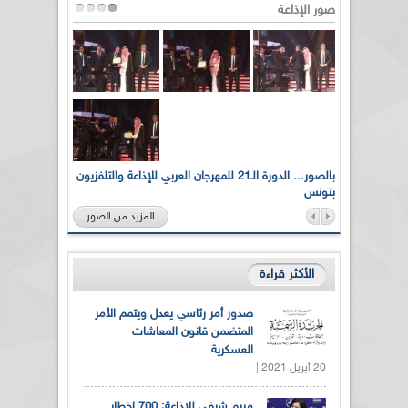
صور الإذاعة
لى أرواح
بالصور... الدورة الـ21 للمهرجان العربي للإذاعة والتلفزيون
بتونس
المزيد من الصور
الأكثر قراءة
صدور أمر رئاسي يعدل ويتمم الأمر
المتضمن قانون المعاشات
العسكرية
20 أبريل 2021 |
مريم شرفي للإذاعة: 700 إخطار