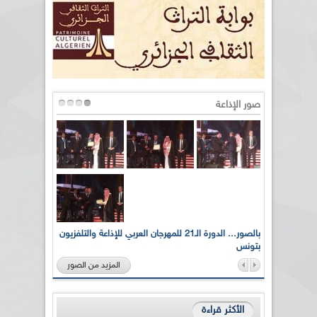
صور الإذاعة
لى أرواح
بالصور... الدورة الـ21 للمهرجان العربي للإذاعة والتلفزيون
بتونس
المزيد من الصور
الأكثر قراءة