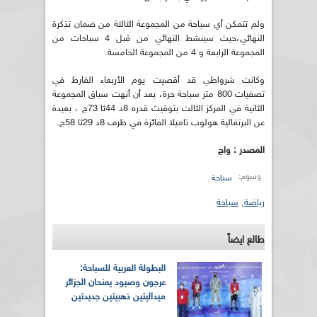
ولم تتمكن أي سباحة من المجموعة الثالثة من ضمان تذكرة
النهائي،حيث سينشط النهائي من قبل 4 سباحات من
المجموعة الرابعة و 4 من المجموعة الخامسة.
وكانت شرواطي قد أقصيت يوم الأربعاء الفارط في
تصفيات 800 متر سباحة حرة، بعد أن أنهت سباق المجموعة
الثانية في المركز الثالث بتوقيت قدره 8د 44ثا 73ج ، بعيدة
عن البرتغالية هولوب تاميلا الفائزة في ظرف 8د 29ثا 58ج.
المصدر : واج
وسوم:
سباحة
رياضة
,
سباحة
طالع ايضاً
البطولة العربية للسباحة:
عرجون وصيود يمنحان الجزائر
ميداليتين ذهبيتين جديدتين