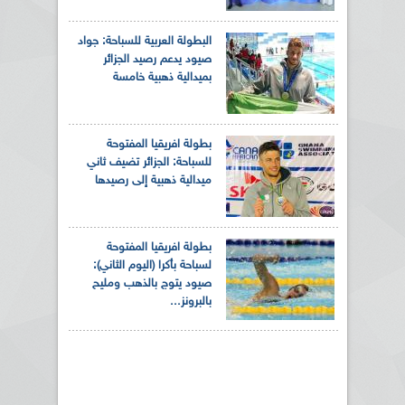
البطولة العربية للسباحة: جواد
صيود يدعم رصيد الجزائر
بميدالية ذهبية خامسة
بطولة افريقيا المفتوحة
للسباحة: الجزائر تضيف ثاني
ميدالية ذهبية إلى رصيدها
بطولة افريقيا المفتوحة
لسباحة بأكرا (اليوم الثاني):
صيود يتوج بالذهب ومليح
بالبرونز...