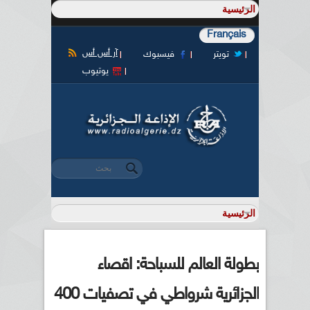
Français
آر أس أس
تويتر
فيسبوك
يوتيوب
‏بحث ‏
استمارة البحث
بطولة العالم للسباحة: اقصاء
الجزائرية شرواطي في تصفيات 400