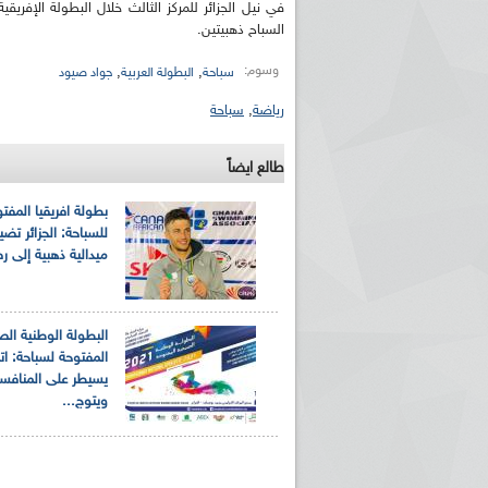
السباح ذهبيتين.
وسوم:
,
,
سباحة
البطولة العربية
جواد صيود
رياضة
,
سباحة
طالع ايضاً
بطولة افريقيا المفت
للسباحة: الجزائر تض
ميدالية ذهبية إلى ر
البطولة الوطنية الص
المفتوحة لسباحة: اتحا
يسيطر على المنافس
ويتوج...