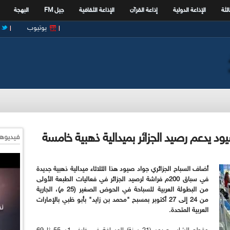
الثة
الإذاعة الدولية
إذاعة القرآن
الإذاعة الثقافية
جيل FM
البهجة
يوتيوب
يود يدعم رصيد الجزائر بميدالية ذهبية خامسة
فيديوها
أضاف السباح الجزائري جواد صيود هذا الثلاثاء ميدالية ذهبية جديدة
في سباق 200م فراشة لرصيد الجزائر في فعاليات الطبعة الأولى
من البطولة العربية للسباحة في الحوض الصغير (25 م)، الجارية
من 24
إلى 27 أكتوبر بمسبح "محمد بن زايد" بأبو ظبي بالإمارات
العربية المتحدة.