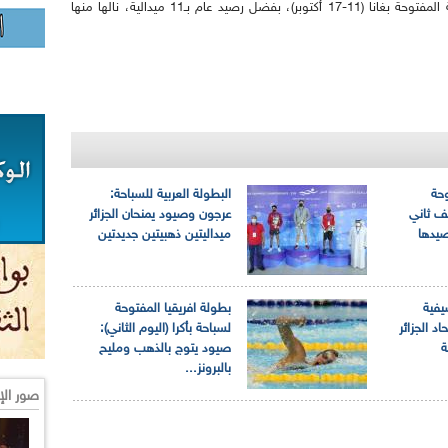
في نيل الجزائر للمركز الثالث خلال البطولة الإفريقية المفتوحة بغانا (11-17 أكتوبر)، بفضل رصيد عام بـ11 ميدالية، نالها منها
وحة
البطولة العربية للسباحة:
يف ثاني
عرجون وصيود يمنحان الجزائر
صيدها
ميداليتين ذهبيتين جديدتين
يفية
بطولة افريقيا المفتوحة
د الجزائر
لسباحة بأكرا (اليوم الثاني):
ة
صيود يتوج بالذهب ومليح
بالبرونز...
صور الإ