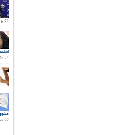
01 يونيو 2021 |
استعم
04 أكتوبر 2020 |
مشروع
03 سبتمبر 2020 |