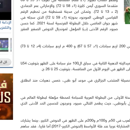
وقطع الشاب صيود (21 سنة) المسافة في ظرف 1د 55 ثا 69
متقدما السوري أيمن كليزة (1د 58 ثا 72) والإماراتي عمر الحمادي
(2 د 13 ثا 72). وتمكن ابن مدينة قسنطينة من تحطيم الرقم
القياسي الوطني الموجود بحوزته (1د 59 ثا 72) الذي سجله في
شهر جوان الماضي خلال البطولة الفرنسية لسنة 2021. كما حسن
والتلفزي
صيود الرقم الأدنى (ب) المؤهل لمونديال الحوض الصغير المقرر
هذه الميدالية هي الذهبية الثالثة لصيود بعد ميداليتي 200 اربع سباحات (1د 57 ثا 67) و 400 م اربع سباحات (4د 12 ثا 73)
كل ال
وفي منافسات صبيحة اليوم، حقق عبد الله عرجون ميداليته الذهبية الثانية في سباق ال100 متر سباحة على الظهر بتوقيت 54ثا
لغت حصيلة المنتخب الجزائري في موعد أبو ظبي، خمس ذهبيات منذ انطلاق
لنسخة الأولى من البطولة العربية للسباحة كمحطة مؤهلة لبطولة العالم في
ديسمبر المقبل بأبوظبي، حيث يطمح الثنائي صيود وعرجون لتحسين الحد الأدنى الذي
للتذكير، يحمل عبد الله عرجون (19 سنة) لقب بطل العرب في 50م و100م و200م على الظهر في الحوض الكبير، بينما يشارك
جواد صيود في أول بطولة عربية للأكابر، إذ سبق له المشاركة عربيا عند فئة الأواسط (الحوض الكبير-2017).أما قاريا، فقد ساهم