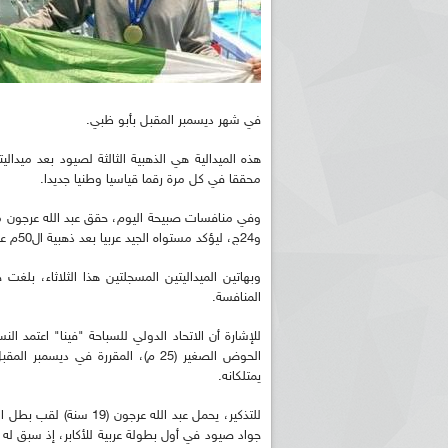
في شهر ديسمبر المقبل بأبو ظبي.
محققا في كل مرة رقما قياسيا وطنيا جديدا.
و24ج، ليؤكد مستواه الجيد عربيا بعد ذهبية ال50م على الظهر في اليوم الأول من المنافسة، بتوقيت 25 ثا 26 ج.
وبهاتين الميداليتين المسجلتين هذا الثلاثاء، ب
المنافسة.
للإشارة أن الاتحاد الدولي للسباحة "فينا" اعتمد ا
الحوض الصغير (25 م)، المقررة في 
يمتلكانه.