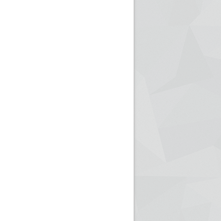
ريم الإذاعة الجزائرية للرياضيين البارالمبيين المتوجين
بالصور... اللقاء الوطني لمديري الإذ
اليات في طوكيو
حول مرافقة وتغطية الإنتخابات المحلية لـ27 نوفمب