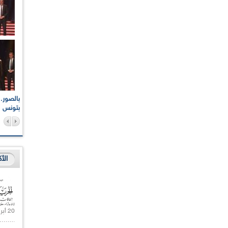
اعات الوطنية والجهوية
الإذاعة الجزائرية تقف دقيقة صمت ترحما على أرواح شهداء
ر 2021
17 أكتوبر 1961
بتونس
الأ
20 أبريل 2021 |