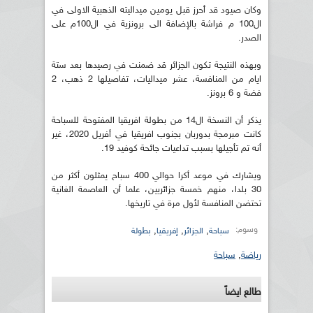
وكان صيود قد أحرز قبل يومين ميداليته الذهبية الاولى في
ال100 م فراشة بالإضافة الى برونزية في ال100م على
الصدر.
وبهذه النتيجة تكون الجزائر قد ضمنت في رصيدها بعد ستة
ايام من المنافسة، عشر ميداليات، تفاصيلها 2 ذهب، 2
فضة و 6 برونز.
يذكر أن النسخة ال14 من بطولة افريقيا المفتوحة للسباحة
كانت مبرمجة بدوربان بجنوب افريقيا في أفريل 2020، غير
أنه تم تأجيلها بسبب تداعيات جائحة كوفيد 19.
ويشارك في موعد أكرا حوالي 400 سباح يمثلون أكثر من
30 بلدا، منهم خمسة جزائريين، علما أن العاصمة الغانية
تحتضن المنافسة لأول مرة في تاريخها.
وسوم:
,
,
,
سباحة
الجزائر
إفريقيا
بطولة
رياضة
,
سباحة
طالع ايضاً