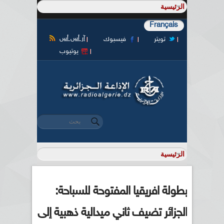
Français
آر أس أس
تويتر
فيسبوك
يوتيوب
‏بحث ‏
استمارة البحث
بطولة افريقيا المفتوحة للسباحة:
الجزائر تضيف ثاني ميدالية ذهبية إلى