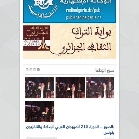
صور الإذاعة
لى أرواح
بالصور... الدورة الـ21 للمهرجان العربي للإذاعة والتلفزيون
بتونس