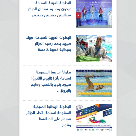
البطولة العربية للسباحة:
عرجون وصيود يمنحان الجزائر
ميداليتين ذهبيتين جديدتين
البطولة العربية للسباحة: جواد
صيود يدعم رصيد الجزائر
بميدالية ذهبية خامسة
بطولة افريقيا المفتوحة
لسباحة بأكرا (اليوم الثاني):
صيود يتوج بالذهب ومليح
بالبرونز...
البطولة الوطنية الصيفية
المفتوحة لسباحة: اتحاد الجزائر
يسيطر على المنافسة
ويتوج...