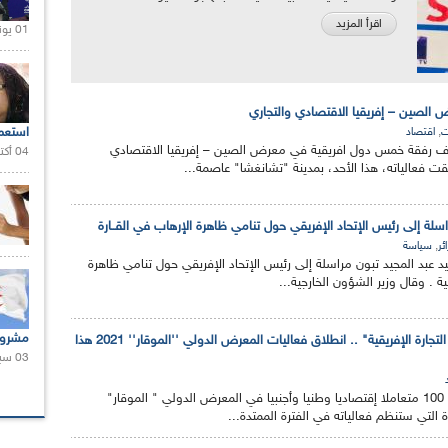
اقرأ المزيد
01 يونيو 2021 |
الصين – إفريقيا الاقتصادي والتجاري
,
استعم
ت
اقتصاد
ف رفقة خمس دول افريقية في معرض الصين – إفريقيا الاقتصادي
04 أكتوبر 2020 |
لقت فعالياته، هذا الأحد، بمدينة "تشانغشا" عاصمة...
سلة إلى رئيس الإتحاد الإفريقي حول تنامي ظاهرة الإرهاب في القــارة
,
ئر
سياسة
د عبد المجيد تبون مراسلة إلى رئيس الإتحاد الإفريقي حول تنامي ظاهرة
ية . وقال وزير الشؤون الخارجية...
مشروع
تحت شعار "الجزائر بوابة التجارة الإفريقية" .. انطلاق فعاليات المعرض الدولي ''الموقار'' 2021 هذا
03 سبتمبر 2020 |
يرتقب أن يشارك أكثر من 100 متعاملا إقتصاديا وطنيا وأجنبيا في المعرض الدولي " الموقار"