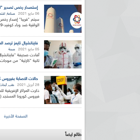
إستصدار رخص تصدير "الأق
06 مايو 2021
,
صناعة
اقتص
سيتم "قريبا" إصدار رخص 
الواقية ضد وباء كوفيد-19 بتصدير منتجاتهم، وبالمقابل سيتم تصدير...
فاينانشيال تايمز ترصد ا
05 مايو 2021
صحة
أفادت صحيفة "فاينانشيال ت
ثانية "كارثية" من موجات 
حالات الاصابة بفيروس كورونا 
28 أبريل 2021
,
طب
أبحاث
ذكرت المراكز الإفريقية ل
فيروس كورونا المستجد (كوفيد-19)في إفريقيا وصل إ
الصفحات
الصفحة الأخيرة
طالع ايضاً