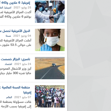
إفريقيا: 6 ملايين و443 ألف إصابة بكورونا و163 ألف وفاة
25 يوليو 2021
,
افريقيا
العا
أكدت المراكز الأفريقية ل
بواقع 6 ملايين و443 ألف إصابة مؤكدة و163 ألفا و500 وفاة...
الدول الأفريقية تحصل على 53.5 مليون جرعة من لقاحات ك
04 يونيو 2021
صحة
أعلنت المراكز الأفريقية 
على حوالي 53.5 مليون جرعة من لقاحات كوفيد-19 حتى الآن،...
ناصري: الجزائر خصصت غلافا ماليا قدره 300 مليار دي
24 مايو 2021
اقتصاد
أبرز وزير الأشغال العموم
ماليا قدره 300 مليار دينار جزائري (ما يعادل 6ر2 مليار...
إفريقيا
07 مايو 2021
العالم
إلى إفريقيا بسبب الأزمة