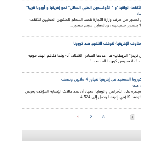
نعة الواقية"و " الأوكسجين الطبي السائل" نحو إفريقيا و أوروبا قريبا"
اد
تصدير من طرف وزارة التجارة قصد السماح للمنتجين المحليين للأقنعة
لمخاوف الإفريقية لتوقف التلقيح ضد كورونا
ايمز" البريطانية في عددها الصادر، الثلاثاء، أنه بينما تكافح الهند موجة
جائحة فيروس كورونا المستجد "...
المستجد في إفريقيا تتجاوز 4 ملايين ونصف
,
صحة
لسيطرة على الأمراض والوقاية منها، أن عدد حالات الإصابة المؤكدة بمرض
لى 4.524....
1
2
3
…