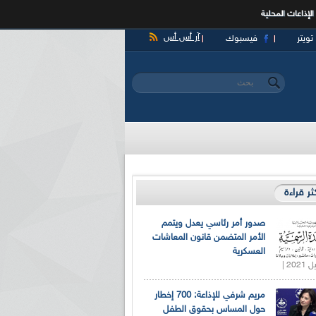
الإذاعات المحلية
آر أس أس
تويتر
فيسبوك
‏بحث ‏
استمارة البحث
كثر قراءة
صدور أمر رئاسي يعدل ويتمم
الأمر المتضمن قانون المعاشات
العسكرية
مريم شرفي للإذاعة: 700 إخطار
حول المساس بحقوق الطفل