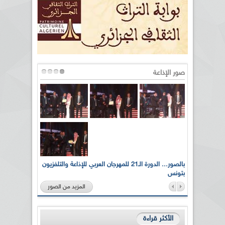
صور الإذاعة
لى أرواح
بالصور... الدورة الـ21 للمهرجان العربي للإذاعة والتلفزيون
بتونس
المزيد من الصور
الأكثر قراءة