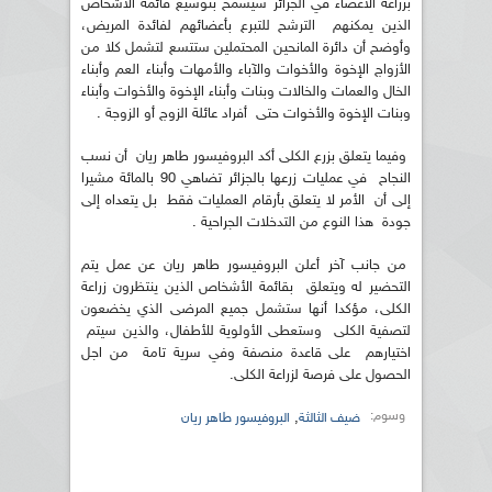
بزراعة الأعضاء في الجزائر سيسمح بتوسيع قائمة الأشخاص
الذين يمكنهم الترشح للتبرع بأعضائهم لفائدة المريض،
وأوضح أن دائرة المانحين المحتملين ستتسع لتشمل كلا من
الأزواج الإخوة والأخوات والآباء والأمهات وأبناء العم وأبناء
الخال والعمات والخالات وبنات وأبناء الإخوة والأخوات وأبناء
وبنات الإخوة والأخوات حتى أفراد عائلة الزوج أو الزوجة .
وفيما يتعلق بزرع الكلى أكد البروفيسور طاهر ريان أن نسب
النجاح في عمليات زرعها بالجزائر تضاهي 90 بالمائة مشيرا
إلى أن الأمر لا يتعلق بأرقام العمليات فقط بل يتعداه إلى
جودة هذا النوع من التدخلات الجراحية .
من جانب آخر أعلن البروفيسور طاهر ريان عن عمل يتم
التحضير له ويتعلق بقائمة الأشخاص الذين ينتظرون زراعة
الكلى، مؤكدا أنها ستشمل جميع المرضى الذي يخضعون
لتصفية الكلى وستعطى الأولوية للأطفال، والذين سيتم
اختيارهم على قاعدة منصفة وفي سرية تامة من اجل
الحصول على فرصة لزراعة الكلى.
وسوم:
,
ضيف الثالثة
البروفيسور طاهر ريان