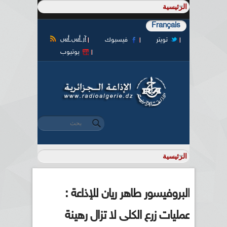
Français
آر أس أس
تويتر
فيسبوك
يوتيوب
‏بحث ‏
استمارة البحث
البروفيسور طاهر ريان للإذاعة :
عمليات زرع الكلى لا تزال رهينة