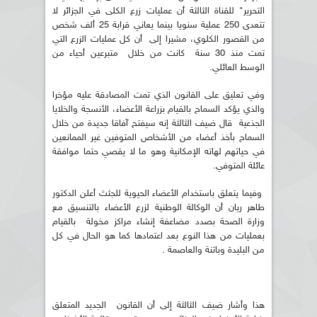
التحرير" للقناة الثالثة أن عمليات زرع الكلى في الجزائر لا
تتعدى 250 عملية سنويا بينما يعاني قرابة 25 ألف شخص
من القصور الكلوي، مشيرا إلى أن كل عمليات الزرع التي
تمت منذ 30 سنة كانت من خلال متبرعين أحياء من
الوسط العائلي.
وفي تعليق على القانون الذي تمت المصادقة عليه مؤخرا
والذي يؤكد السماح بالقيام بزراعة الأعضاء، الأنسجة والخلايا
الجذعية قال ضيف الثالثة إنه سيفتح آفاقا جديدة من خلال
السماح بأخذ أعضاء من الأشخاص المتوفين غير الممانعين
في حياتهم لهاته الإمكانية وهو ما لا يقصي حتما موافقة
عائلة المتوفي.
وفيما يتعلق باستخدام الأعضاء الحيوية للجثث أعلن الدكتور
طاهر ريان أن الوكالة الوطنية لزرع الأعضاء بالتنسيق مع
وزارة الصحة بصدد مضاعفة إنشاء مراكز مخولة بالقيام
بعمليات من هذا النوع بعد اعتمادها كما هو الحال في كل
من البليدة وباتنة والعاصمة .
هذا وأشار ضيف الثالثة إلى أن القانون الجديد المتعلق