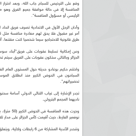
وقع على الترخيص للسباح جاب الله، وبعد احتراز الم
المنافسة إلا في حالة موافقة جميع الفرق وهو ما
الرئيسي أو مسؤول المنافسة".
وأدان الرجل الأول في الاتحادية تصرف فريق اتحاد ا
أمر غير مقبول فلا يحق لهم مغادرة منافسة مثل كأس
طرق قانونية للاحتجاجو سيما شخصيا كنت مقتنعا، أنه 
وعن إمكانية تسليط عقوبات على فريق"أبناء سوسط
الجزائر وبالتالي ستكون عقوبات على الفريق سيتم تح
واختتم حكيم بوغادو حديثه حول المستوى العام الف
السباحون في الحوض الكبير منذ انطلاق الموسم
تحضيراتهم".
تجدر الإشارة إلى غياب الثنائي الدولي أسامة سح
ناديهما المجمع البترولي.
نوفمبر الفارط، حيث أقيمت كأس الجزائر على مدار ثلاث حصص، بمشاركة 
وتنحدر الأندية المشاركة من 6 رابطات ولائية، ويتعلق الأمر برابطة الجزائر العاصمة، وهران، تلمسان، سطيف، جيجل وبومرداس.