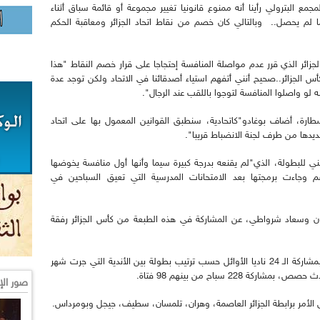
جمع البترولي رأينا أنه ممنوع قانونيا تغيير مجموعة أو قائمة سباق أثناء
 لم يحصل.. وبالتالي كان خصم من نقاط اتحاد الجزائر ومعاقبة الحكم
لجزائر الذي قرر عدم مواصلة المنافسة إحتجاجا على قرار خصم النقاط "هذا
 الجزائر..صحيح أنني أتفهم استياء أصدقائنا في الاتحاد ولكن توجد عدة
لو واصلوا المنافسة لتوجوا باللقب عند الرجال".
ارة، أضاف بوغادو"كاتحادية، سنطبق القوانين المعمول بها على اتحاد
ديدها من طرف لجنة الانضباط قريبا".
ني للبطولة، الذي"لم يقنعه بدرجة كبيرة سيما وأنها أول منافسة يخوضها
 وجاءت برمجتها بعد الامتحانات المدرسية التي تعيق السباحين في
نون وسعاد شرواطي، عن المشاركة في هذه الطبعة من كأس الجزائر رفقة
وجرت هذه المنافسة في الحوض الكبير (50 مترا)، بمشاركة الـ 24 ناديا الأوائل حسب ترتيب بطولة بين الأندية التي جرت شهر
228 سباح من بينهم 98 فتاة.
صور الإ