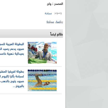
المصدر : واج
وسوم:
سباحة
رياضة
,
سباحة
طالع ايضاً
البطولة العربية للسب
ريم الإذاعة الجزائرية للرياضيين البارالمبيين المتوجين
بالصور... اللقاء الوطني لمديري الإذ
صيود يدعم رصيد الجز
اليات في طوكيو
حول مرافقة وتغطية الإنتخابات المحلية لـ27 نوفمب
بميدالية ذهبية خامس
بطولة افريقيا المفت
لسباحة بأكرا (اليوم ال
صيود يتوج بالذهب 
بالبرونز...