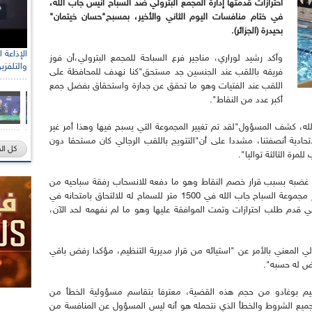
احترازات قدمتها إدارة المجمع البترولي ضد السباح أنيس جاب الله،
في ختام منافسات اليوم الثاني والأخير، بمسبح"حسان خيتمان"
بحيدرة (الجزائر).
وأكد رشيد لوراري، مناجير فرع السباحة للمجمع البترولي،أن فوز
والتلفزي
فريقه باللقب عند الجنسين جد مستحق"كنا نهدف للمحافظة على
اللقب عند الفتيات وهو ما تحقق عن جدارة واستحقاق بفضل جمع
أكبر عدد من النقاط".
، كشف المسؤول"لقد تم تغيير المجموعة التي يسبح فيها وهذا أمر غير
اتحادية أنصفتنا، مشددا على أن"التتويج باللقب الرجالي كان مستحقا دون
كل ال
رة الثالثة تواليا".
ن غضبه بسبب قرار خصم النقاط وهو ما دفعه للانسحاب رفقة سباحيه من
بقية المنافسة "تلقينا موافقة مديرية التنظيم لتغيير مجموعة السباح جاب الله في 1500 متر للسماح له للالتحاق بامتحانه في
لي قدم طلب احترازات وتمت الموافقة عليها وهو ما لم نفهمه لحد الآن،
ي المعني بالأمر عن "استيائه من قرار مديرية التنظيم، مؤكدا رفض باقي
ض له حسبه".
 حكيم بوغادو من حجم هذه القضية، معترفا بتقاسم مسؤولية الخطأ من
ميع الشروط والخطأ الذي نتحمله هو أنه ليس المسؤول عن المنافسة من