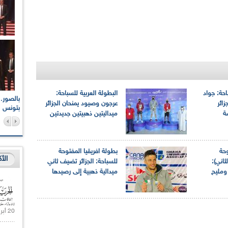
احة: جواد
البطولة العربية للسباحة:
اعات الوطنية والجهوية
الإذاعة الجزائرية تقف دقيقة صمت ترحما على أرواح شهداء
ائر
عرجون وصيود يمنحان الجزائر
ر 2021
17 أكتوبر 1961
بتونس
ة
ميداليتين ذهبيتين جديدتين
وحة
بطولة افريقيا المفتوحة
الأ
ثاني):
للسباحة: الجزائر تضيف ثاني
ومليح
ميدالية ذهبية إلى رصيدها
20 أبريل 2021 |