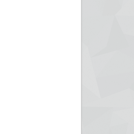
ريم الإذاعة الجزائرية للرياضيين البارالمبيين المتوجين
بالصور... اللقاء الوطني لمديري الإذ
اليات في طوكيو
حول مرافقة وتغطية الإنتخابات المحلية لـ27 نوفمب