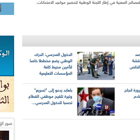
صالح المعنية في إطار اللجنة الوطنية لتحضير مواعيد الامتحانات.
الرصد
الدخول المدرسي: الدرك
اقشة
الوطني يضع مخططا خاصا
الخاص
لتأمين محيط كافة
المؤسسات التعليمية
ورة انجاح
بلعابد يدعو إلى "تسريع"
ادم
وتيرة تلقيح موظفي القطاع
تحسبا للدخول المدرسي...
صور الإ