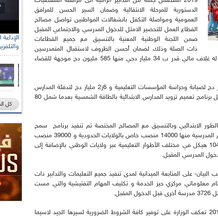
2019 المتضمن جملة من التدابير الرامية الى مرافقة المقتضيات
الدستورية للمرحلة الانتقالية وضمان السير الحسن للمرافق
العمومية ومواصلة التكفل بانشغالات المواطنين تواصل مصالح
القطاع العمل للتحضير الامثل للدخول المدرسي والاجتماعي المقبل
ضمن اللجنة الوطنية المعنية بالتنسيق مع جميع القطاعات
والتلفزي
ذات الصلة وذلك لضمان أحسن الظروف لاستقبال المتمدرسين
لاسيما إعادة تأهيل المدارس الابتدائية الذي خصص له غلاف مالي قدر ب 34 مليار دجي منها 585 مليون دج موجهة للقضاء
واضاف ذات المصدر انه تم تخصيص ايضا 15 مليار دج لصيانة وحراسة المؤسسات التعليمية و 6ر2 مليار دج لتدفئة المدارس
الابتدائية و25 مليار دج للنقل المدرسي فيما يتواصل برنامج تعميم تزويد المدارس الابتدائية بالطاقة الشمسية بعدما شمل 80
كل ال
لطور الابتدائيي وبالتنسيق مع المصالح المختصة تم تنفيذ برنامج سمح
بتوظيف 45000 مؤطر للمدارس الابتدائية و المطاعم المدرسية منها 14000 منصب خاص بالولايات الحدودية و 39000 منصب
مخصص للحراسة والتنظيف فيما يرتقب استلام 1046 هيكل في مختلف الأطوار التعليمية عبر ولايات الوطني بالإضافة إلى
بيان- على المتابعة الميدانية لمدى تنفيذ جميع التعليمات والتدابير ذات
ظام معلوماتي مركزي حيز الخدمة و تكثيف المهام التفتيشية والتي مست
وبخصوص امتحانات نهاية السنة الدراسية 2018-2019 تعكف الوزارة على توفير كافة الشروط الضرورية لسيرها الجيد لاسيما