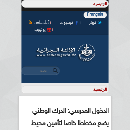
Français
آر أس أس
تويتر
فيسبوك
يوتيوب
‏بحث ‏
استمارة البحث
الدخول المدرسي: الدرك الوطني
يضع مخططا خاصا لتأمين محيط