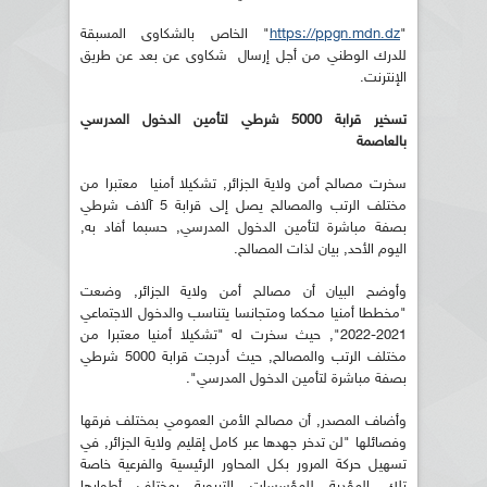
"
https://ppgn.mdn.dz
" الخاص بالشكاوى المسبقة
للدرك الوطني من أجل إرسال شكاوى عن بعد عن طريق
الإنترنت.
تسخير قرابة 5000 شرطي لتأمين الدخول المدرسي
بالعاصمة
سخرت مصالح أمن ولاية الجزائر, تشكيلا أمنيا معتبرا من
مختلف الرتب والمصالح يصل إلى قرابة 5 آلاف شرطي
بصفة مباشرة لتأمين الدخول المدرسي, حسبما أفاد به,
اليوم الأحد, بيان لذات المصالح.
وأوضح البيان أن مصالح أمن ولاية الجزائر, وضعت
"مخططا أمنيا محكما ومتجانسا يتناسب والدخول الاجتماعي
2021-2022", حيث سخرت له "تشكيلا أمنيا معتبرا من
مختلف الرتب والمصالح, حيث أدرجت قرابة 5000 شرطي
بصفة مباشرة لتأمين الدخول المدرسي".
وأضاف المصدر, أن مصالح الأمن العمومي بمختلف فرقها
وفصائلها "لن تدخر جهدها عبر كامل إقليم ولاية الجزائر, في
تسهيل حركة المرور بكل المحاور الرئيسية والفرعية خاصة
تلك المؤدية للمؤسسات التربوية بمختلف أطوارها