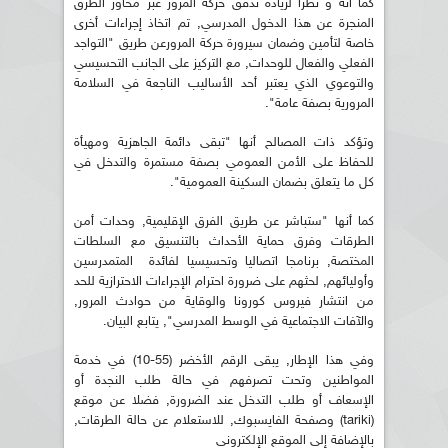
كما أنه و نظرا لزيادة تدفق حركة المرور عبر محاور الطرق
المنجرة عن هذا الدخول المدرسي, تم اتخاذ إجراءات أخرى
خاصة لتأمين وضمان سيرورة حركة المرورعن طريق "التواجد
الفعلي والفعال للوحدات, مع التركيز على الجانب التحسيسي
والتوعوي الذي يعتبر أحد الأساليب الناجعة في السلامة
المرورية بصفة عامة".
وتؤكد ذات المصالح أنها "تبقى دائمة الجاهزية ومهيأة
للحفاظ على الأمن العمومي بصفة مستمرة والتدخل في
كل ما يتعلق بضمان السكينة العمومية".
كما أنها "ستباشر عن طريق الفرق الإقليمية, وحدات أمن
الطرقات وفرق حماية الأحداث بالتنسيق مع السلطات
المختصة, برنامجا اتصاليا وتحسيسيا لفائدة المتمدرسين
وأوليائهم, لحثهم على ضرورة احترام الإجراءات الاحترازية للحد
من انتشار فيروس كورونا والوقاية من حوادث المرور,
والآفات الاجتماعية في الوسط المدرسي", يتابع البيان.
وفي هذا الإطار, يبقى الرقم الأخضر (55-10) في خدمة
المواطنين وتحت تصرفهم في حالة طلب النجدة أو
الإسعاف أو طلب التدخل عند الضرورة, فضلا عن موقع
(tariki) وصفحة الفايسبوك, للاستعلام عن حالة الطرقات,
بالإضافة إلى الموقع الإلكتروني