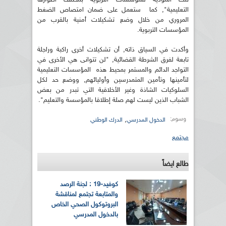
التعليمية", كما ستعمل على ضمان امتصاص الضغط
المروري من خلال وضع تشكيلات أمنية بالقرب من
المؤسسات التربوية.
وأكدت في السياق ذاته, أن تشكيلات أخرى راكبة وراجلة
تابعة لفرق الشرطة القضائية, "لن تتوانى هي الأخرى في
التواجد الدائم والمستمر بمحيط هذه المؤسسات التعليمية
لتأمينها وتأمين المتمدرسين وأوليائهم, ووضع حد لكل
السلوكيات الشاذة وغير الأخلاقية التي تبدر من بعض
الشباب الذين ليست لهم صلة إطلاقا بالمؤسسة والتعليم".
وسوم:
,
الدخول المدرسي
الدرك الوطني
مجتمع
طالع ايضاً
كوفيد-19 : لجنة الرصد
والمتابعة تجتمع لمناقشة
البروتوكول الصحي الخاص
بالدخول المدرسي