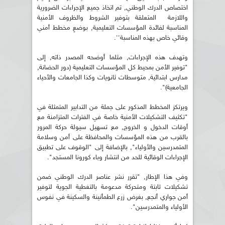
اختصاص الدرك الوطني, تم اتخاذ جميع الإجراءات الضرورية
واللازمة المتعلقة بتوفير الشروط والظروف الأمنية
المناسبة لفائدة المؤسسات التعليمية, بوضعِ مخطط أمني
وقائي خاص بهذه المناسبة''.
وتهدف هذه الإجراءات, مثلما أوضحه المصدر ذاته, إلى
"توفير الأمن بمحيط كل المؤسسات التعليمية (دور الحضانة,
مدارس ابتدائية, متوسطات ثانويات وكذا الجامعات والأحياء
الجامعية)".
ويرتكز المخطط المذكور على جملة من التدابير المتمثلة في
"تكثيف التشكيلات الأمنية خاصة في الفترات المتزامنة مع
أوقات الدخول و الخروج, مع تسهيل سيولة حركة المرور
بالقرب من هذه المؤسسات والمحافظة على أمن وسلامة
المتمدرسين والأولياء", بالإضافة إلى "الوقوف على تطبيق
الإجراءات الوقائية للحد من انتشار وباء كورونا المستجد".
وفي هذا الإطار, "تقرر نشر عناصر الدرك الوطني ضمن
تشكيلات ثابتة ومتحركة مدعومة بالتغطية الجوية لتوفير
أمن جواري أنجع, بغرض زرع الطمأنينة والسكينة في نفوس
الأولياء والمتمدرسين".