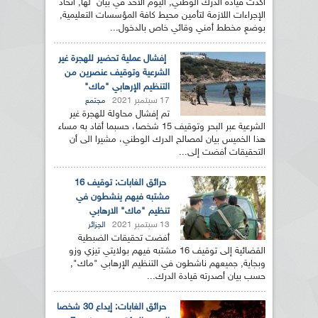
أكدت قيادة الدرك الوطني, اليوم الأحد في بيان لها, اتخاذ
الإجراءات اللازمة لتأمين محيط كافة المؤسسات التعليمية,
بوضعِ مخطط أمني وقائي خاص بالدخول...
إفشال عملية تحضير للهجرة غير
الشرعية وتوقيف عنصرين من
التنظيم الإرهابي "ماك"
17 سبتمبر 2021
مجتمع
تم إفشال محاولة للهجرة غير
الشرعية عبر البحر وتوقيف 15 شخصا، حسبما أفاد به مساء
هذا الخميس بيان لمصالح الدرك الوطني، مشيرا الى أن
التحقيقات أفضت إلى...
حرائق الغابات: توقيف 16
مشتبه فيهم ينشطون في
تنظيم "ماك" الارهابي
13 سبتمبر 2021
الجزائر
أفضت تحقيقات الضبطية
القضائية إلى توقيف 16 مشتبه فيهم بولايتي تيزي وزو
وبجاية, جميعهم ناشطون في التنظيم الإرهابي "ماك",
حسب بيان أصدرته قيادة الدرك...
حرائق الغابات: إيداع 30 شخصا