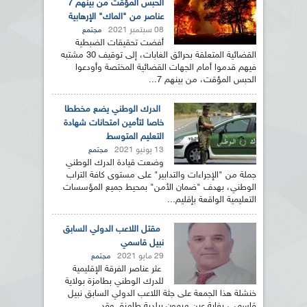
الحبس المؤقت من بينهم 7
عناصر من "الماك" الإرهابية
08 سبتمبر 2021
مجتمع
أفضت تحقيقات الضبطية
القضائية المتعلقة بحرائق الغابات، إلى توقيف 30 مشتبه
فيهم قدموا أمام الجهات القضائية المختصة وأودعوا
الحبس المؤقت، من بينهم 7...
الدرك الوطني يضع مخططا
خاصا لتأمين امتحانات شهادة
التعليم المتوسط
13 يونيو 2021
مجتمع
وضعت قيادة الدرك الوطني
جملة من "الإجراءات والتدابير" على مستوى كافة التراب
الوطني، بهدف "ضمان الأمن" بمحيط جميع المؤسسات
التعليمية الواقعة بإقليم...
مقتل اللاعب الدولي السابق
نبيل قاسمي
29 مايو 2021
مجتمع
عثر عناصر الفرقة الإقليمية
للدرك الوطني بطامزة بولاية
خنشلة هذا الجمعة على جثة اللاعب الدولي السابق نبيل
قاسمي، بغابة عين ميمون ببلدية طامزة. وقد...