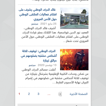
قائد الدرك الوطني يشرف على
افتتاح فعاليات الملتقى الوطني
حول الأمن المروري
25 مايو 2021
مجتمع
أشرف قائد الدرك الوطني،
العميد نور الدين قواسمية، هذا الثلاثاء بمقر قيادة الدرك
الوطني،على افتتاح فعاليات الملتقى الوطني حول الأمن
المروري تحت شعار...
الدرك الوطني: توقيف ثلاثة
أشخاص مشتبه بضلوعهم في
حرائق تيبازة
13 نوفمبر 2020
مجتمع
أعلنت مصالح الدرك الوطني
عن تمكن وحدات الكتيبة الإقليمية بشرشال بتيبازة من
توقيف ثلاثة أشخاص مشتبه في ضلوعهم في إضرام
النيران نهاية الأسبوع الفارط....
الصفحات
الصفحة الأخيرة
…
3
2
1