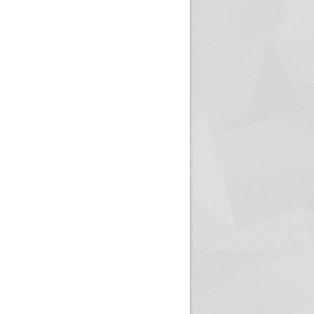
ريم الإذاعة الجزائرية للرياضيين البارالمبيين المتوجين
بالصور... اللقاء الوطني لمديري الإذ
اليات في طوكيو
حول مرافقة وتغطية الإنتخابات المحلية لـ27 نوفمب