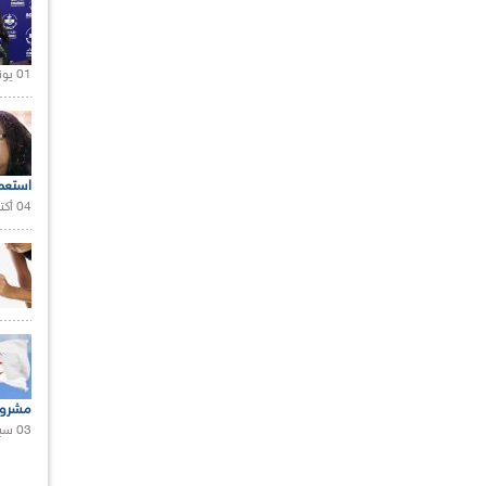
01 يونيو 2021 |
استعم
04 أكتوبر 2020 |
مشروع
03 سبتمبر 2020 |