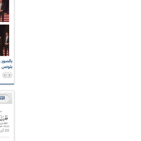
اعات الوطنية والجهوية
الإذاعة الجزائرية تقف دقيقة صمت ترحما على أرواح شهداء
ر 2021
17 أكتوبر 1961
بتونس
الأ
20 أبريل 2021 |