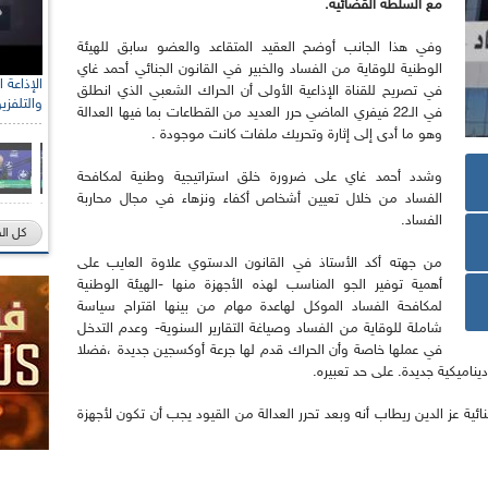
مع السلطة القضائية.
وفي هذا الجانب أوضح العقيد المتقاعد والعضو سابق للهيئة
الوطنية للوقاية من الفساد والخبير في القانون الجنائي أحمد غاي
في تصريح للقناة الإذاعية الأولى أن الحراك الشعبي الذي انطلق
والتلفزي
في الـ22 فيفري الماضي حرر العديد من القطاعات بما فيها العدالة
وهو ما أدى إلى إثارة وتحريك ملفات كانت موجودة .
وشدد أحمد غاي على ضرورة خلق استراتيجية وطنية لمكافحة
الفساد من خلال تعيين أشخاص أكفاء ونزهاء في مجال محاربة
الفساد.
كل ال
من جهته أكد الأستاذ في القانون الدستوي علاوة العايب على
أهمية توفير الجو المناسب لهذه الأجهزة منها -الهيئة الوطنية
لمكافحة الفساد الموكل لهاعدة مهام من بينها اقتراح سياسة
شاملة للوقاية من الفساد وصياغة التقارير السنوية- وعدم التدخل
في عملها خاصة وأن الحراك قدم لها جرعة أوكسجين جديدة ،فضلا
اميكية جديدة. على حد تعبيره.
ائية عز الدين ريطاب أنه وبعد تحرر العدالة من القيود يجب أن تكون لأجهزة