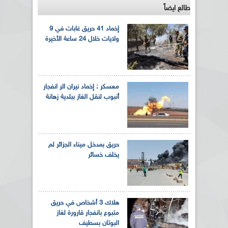
طالع ايضاً
إخماد 41 حريق غابات في 9
ولايات خلال 24 ساعة الأخيرة
معسكر : إخماد نيران اثر انفجار
أنبوب لنقل الغاز ببلدية زهانة
حريق بمدخل ميناء الجزائر لم
يخلف خسائر
هلاك 3 أشخاص في حريق
متبوع بانفجار قارورة لغاز
البوتان بسطيف