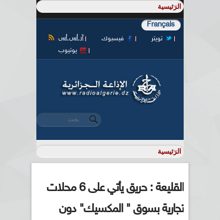
Français
آر أس أس
تويتر
فيسبوك
يوتيوب
‏بحث ‏
استمارة البحث
القليعة : حريق يأتي على 6 محلات
تجارية بسوق " المكسيك" دون