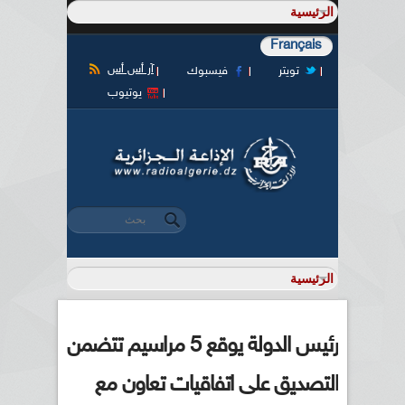
Français
آر أس أس
تويتر
فيسبوك
يوتيوب
‏بحث ‏
استمارة البحث
رئيس الدولة يوقع 5 مراسيم تتضمن
التصديق على اتفاقيات تعاون مع