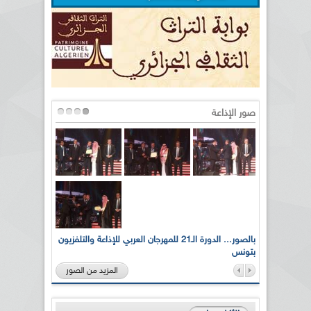
صور الإذاعة
لى أرواح
بالصور... الدورة الـ21 للمهرجان العربي للإذاعة والتلفزيون
بتونس
المزيد من الصور