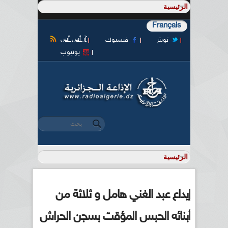
Français
آر أس أس
تويتر
فيسبوك
يوتيوب
‏بحث ‏
استمارة البحث
إيداع عبد الغني هامل و ثلاثة من
أبنائه الحبس المؤقت بسجن الحراش