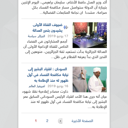
أكد وزير العدل حافظ الأختام، سليمان براهيمي، اليوم الإثنين
بتيبازة أن الدولة ستواصل مسار مكافحة الفساد بكل
صرامة، مشددا ان نجاعة المتابعات القضائية...
ضيوف القناة الأولى
يشيدون بتحرر العدالة
17 يونيو 2019
,
الجزائر
سياسة
أجمع المشاركون في الفضاء
الخاص للقناة الإذاعية الأولى أن
العدالة الجزائرية بدأت تستعيد ثقة الجزائريين، منوهين إلى
التحرر الذي بدأ يعرفه القطاع في ظل...
السودان : اقتياد البشير إلى
نيابة مكافحة الفساد في أول
ظهور له منذ الإطاحة به
16 يونيو 2019
,
افريقيا
العالم
ذكرت مصادر إعلامية نقلا شهود
عيان أنه جرى هذا الأحد اقتياد الرئيس السوداني السابق عمر
البشير إلى نيابة مكافحة الفساد في أول ظهور له منذ
الإطاحة به....
الصفحات
الصفحة الأخيرة
2
1