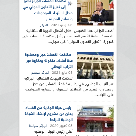
مكافحة الفساد: الجزائر تدعو
إلى تعزيز التعاون الدولي في
مجال استرداد الموجودات
وتسليم المجرمين
03 يونيو 2021
الجزائر
أكدت الجزائر، هذا الخميس، خلال أشغال الدورة الاستثنائية
للجمعية العامة للأمم المتحدة من أجل مكافحة الفساد، على
ضرورة "تعزيز التعاون الدولي" في مجال...
مكافحة الفساد: حجز ومصادرة
عدة أملاك منقولة وعقارية عبر
التراب الوطني
03 مايو 2021
,
الجزائر
مجتمع
تمكنت الجهات القضائية الجزائية
عبر التراب الوطني, في إطار مكافحة الفساد, من حجز
ومصادرة العديد من الأملاك المنقولة والعقارية المتواجدة
على التراب...
رئيس هيئة الوقاية من الفساد
يعلن عن مشروع لإنشاء الشبكة
الوطنية للنزاهة
05 أكتوبر 2020
,
الجزائر
سياسة
أعلن رئيس الهيئة الوطنية