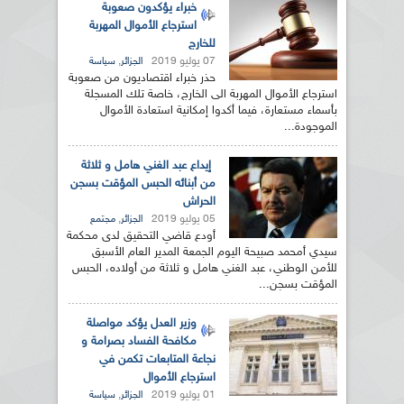
خبراء يؤكدون صعوبة
استرجاع الأموال المهربة
للخارج
07 يوليو 2019
,
الجزائر
سياسة
حذر خبراء اقتصاديون من صعوبة
استرجاع الأموال المهربة الى الخارج، خاصة تلك المسجلة
بأسماء مستعارة، فيما أكدوا إمكانية استعادة الأموال
الموجودة...
إيداع عبد الغني هامل و ثلاثة
من أبنائه الحبس المؤقت بسجن
الحراش
05 يوليو 2019
,
الجزائر
مجتمع
أودع قاضي التحقيق لدى محكمة
سيدي أمحمد صبيحة اليوم الجمعة المدير العام الأسبق
للأمن الوطني، عبد الغني هامل و ثلاثة من أولاده، الحبس
المؤقت بسجن...
وزير العدل يؤكد مواصلة
مكافحة الفساد بصرامة و
نجاعة المتابعات تكمن في
استرجاع الأموال
01 يوليو 2019
,
الجزائر
سياسة