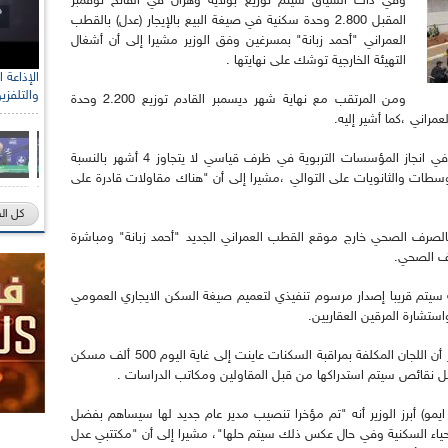
وفي ذات السياق سيتم توزيع بولاية وهران في الفاتح نوفمبر
المقبل 2.800 وحدة سكنية في صيغة البيع بالإيجار (عدل) بالقطب
العمراني "أحمد زبانة" بمسرغين وفق الوزير مشيرا إلى أن أشغال
التهيئة الخارجية توشك على نهايتها .
والتلفزي
ومن المرتقب مع نهاية شهر ديسمبر القادم توزيع 2.200 وحدة
مراني ،كما أشير إليه.
وشدد الوزير على ضرورة الشروع بصفة استعجالية في انجاز المؤسسات التربوية في ظرف قياسي لا يتجاوز 4 أشهر بالنسبة
هر و14 أشهر بالنسبة للمتوسطات والثانويات على التوالي ،مشيرا إلى أن "هناك مقاولات قادرة على
كل ال
8ر1 مليار دج للتكفل بالصرف الصحي خارج موقع القطب العمراني الجديد "أحمد زبانة" ومباشرة
رف الصحي.
نه سيتم قريبا إصدار مرسوم تنفيذي لتعميم صيغة السكن الايجاري العمومي
ستشارة المرقين العقاريين.
وفيما يتعلق بالجودة في انجاز السكنات أوضح الوزير أن اللجان المكلفة بمراقبة السكنات عاينت إلى غاية اليوم 500 ألف مسكن
ل نقائص سيتم استدراكها من قبل المقاولين ومكاتب الدراسات .
و) أبرز الوزير أنه "تم مؤخرا تنصيب مدير عام جديد لها سيساهم بفضل
لأحياء السكنية وفي حال عكس ذلك سيتم حلها"، مشيرا إلى أن "مكتتبي عدل