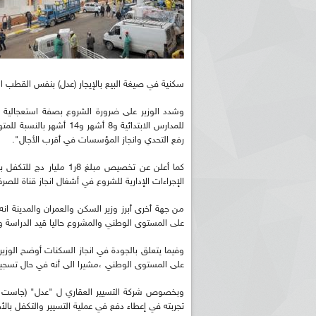
سكنية في صيغة البيع بالإيجار (عدل) بنفس القطب الع
للمدارس الابتدائية و8 أش
رفع التحدي وانجاز المؤسسات في أقرب الأجال".
كما أعلن عن تخصيص مبلغ 
الإجراءات الإدارية للشروع في أشغال انجاز قناة للص
من جهة أخرى أبرز وزير السكن والعمران والمدينة ا
على المستوى الوطني والمشروع حاليا قيد الدراسة وا
على المستوى الوطني ،مشيرا الى أنه في حال تسجي
وبخصوص شركة التسيير العقاري ل "عدل" (جاست ايم
تجربته في إعطاء دفع في عملية التسيير والتكفل با