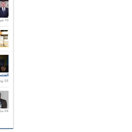
10 فبراير 2021 |
العنص
25 يونيو 2021 |
04 مارس 2020 |