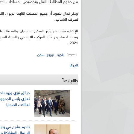
من حقهم المطالبة بالنقل وتخصيص المساحات الخضرا
وذكر كمال بلجود أن جميع المحلات التابعة لديوان ال
تصرف الشباب .
للإشارة فقد قام وزير السكن والعمران والمدينة بزيا
ومعاينة مشروع انجاز المركب الاولمبي والقرية المتو
2021 .
وسوم:
,
,
بلجود
توزيع
سكن
الجزائر
طالع ايضاً
حرائق تيزي وزو: بلج
تعازي رئيس الجمهور
لعائلات الضحايا
بلجود يشرع في زيارة
البرتغال للمشاركة ف