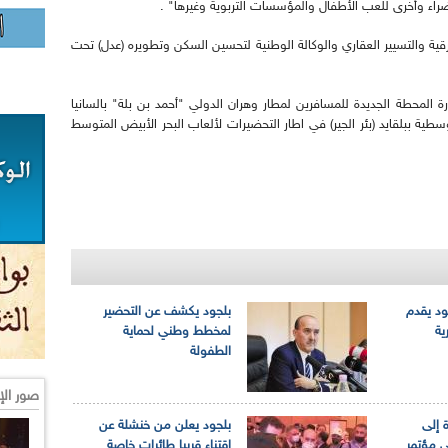
ء وأخرى للعب الأطفال والمؤسسات التربوية وغيرها" .
ترقية والتسيير العقاري والوكالة الوطنية لتحسين السكن وتطويره (عدل) تحت
رة المحطة الجديدة للمسافرين لمطار وهران الدولي "أحمد بن بلة" بالسانيا
سطية ببلقايد (بئر الجير) في اطار التحضيرات لألعاب البحر الأبيض المتوسط
ود يقدم
بلجود يكشف عن التحضير
ية
لمخطط وطني لحماية
الطفولة
صور الإ
 إلى
بلجود يعلن من خنشلة عن
ي مؤتمر
اقتناء قريبا طائرات خاصة