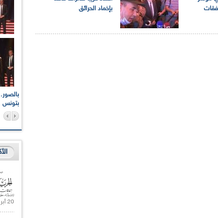
فقات
بإخماد الحرائق
اعات الوطنية والجهوية
الإذاعة الجزائرية تقف دقيقة صمت ترحما على أرواح شهداء
ر 2021
17 أكتوبر 1961
بتونس
الأ
20 أبريل 2021 |