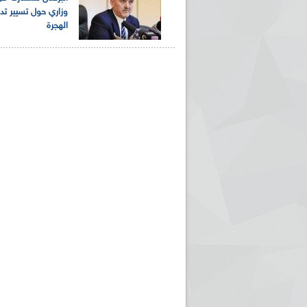
وزاري حول تسيير تد
الهجرة
ريم الإذاعة الجزائرية للرياضيين البارالمبيين المتوجين
بالصور... اللقاء الوطني لمديري الإذ
اليات في طوكيو
حول مرافقة وتغطية الإنتخابات المحلية لـ27 نوفمب