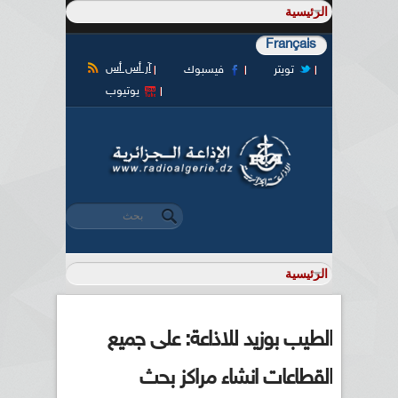
Français
آر أس أس
تويتر
فيسبوك
يوتيوب
‏بحث ‏
استمارة البحث
الطيب بوزيد للاذاعة: على جميع
القطاعات انشاء مراكز بحث