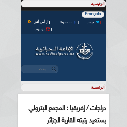
Français
آر أس أس
تويتر
فيسبوك
يوتيوب
‏بحث ‏
استمارة البحث
دراجات / إفريقيا : المجمع البترولي
يستعيد رتبته القارية الجزائر