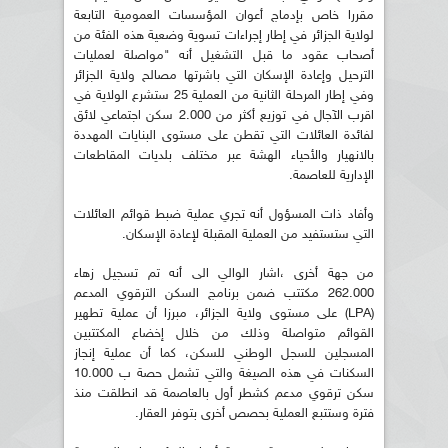
مقررا خاص بإدماج أعوان المؤسسات العمومية التابعة
لولاية الجزائر في إطار إجراءات تسوية وضعية هذه الفئة من
أصحاب عقود ما قبل التشغيل أنه "مواصلة لعمليات
الترحيل وإعادة الإسكان التي باشرتها مصالح ولاية الجزائر
وفي إطار المرحلة الثانية من العملية 25 ستشرع الولاية في
اقرب الآجال في توزيع أكثر من 2.000 سكن اجتماعي لائق
لفائدة العائلات التي تقطن على مستوى البنايات المهددة
بالانهيار والأحياء الهشة عبر مختلف بلديات المقاطعات
الإدارية للعاصمة.
وأفاد ذات المسؤول أنه تجري عملية ضبط قوائم العائلات
التي ستستفيد من العملية المقبلة لإعادة الإسكان.
من جهة أخرى ،اشار الوالي الى أنه تم تسجيل زهاء
262.000 مكتتب ضمن برنامج السكن الترقوي المدعم
(LPA) على مستوى ولاية الجزائر، مبرزا أن عملية تطهير
القوائم متواصلة وذلك من خلال إخضاع المكتتبين
المسجلين للسجل الوطني للسكن، كما أن عملية إنجاز
السكنات في هذه الصيغة والتي تشمل حصة ب 10.000
سكن ترقوي مدعم كشطر أول بالعاصمة قد انطلقت منذ
فترة وستتبع العملية بحصص أخرى بتوفر العقار.