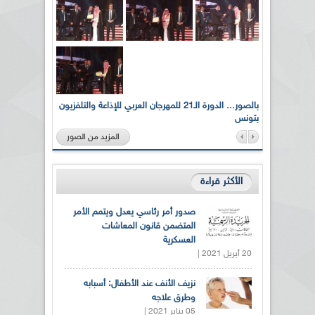
لى أرواح
بالصور... الدورة الـ21 للمهرجان العربي للإذاعة والتلفزيون
بتونس
المزيد من الصور
الأكثر قراءة
صدور أمر رئاسي يعدل ويتمم الأمر
المتضمن قانون المعاشات
العسكرية
20 أبريل 2021 |
نزيف الأنف عند الأطفال: أسبابه
وطرق علاجه
05 يناير 2021 |