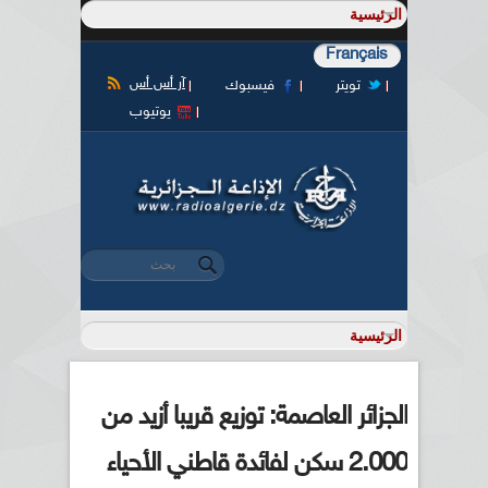
Français
آر أس أس
تويتر
فيسبوك
يوتيوب
‏بحث ‏
استمارة البحث
الجزائر العاصمة: توزيع قريبا أزيد من
2.000 سكن لفائدة قاطني الأحياء