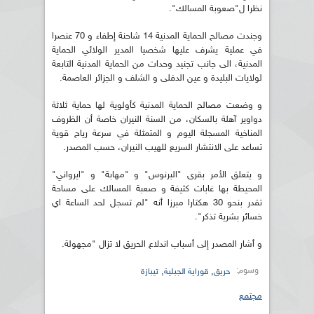
نظرا ل"صعوبة المسالك".
وجندت مصالح الحماية المدنية 14 شاحنة إطفاء و 70 عنصرا
في عملية يشرف عليها شخصيا المدير الولائي الحماية
المدنية، الى جانب تجنيد وحدات من الحماية المدنية التابعة
لولايات البليدة و عين الدفلى و الشلف و الجزائر العاصمة.
و وضعت مصالح الحماية المدنية كأولوية لها حماية ثلاثة
دواوير آهلة بالسكان، من السنة النيران خاصة أن الظروف
المناخية المسجلة اليوم و المتمثلة في سرعة رياح قوية
تساعد على الانتشار السريع للهيب النيران، حسب المصدر.
و يتعلق الأمر بقرى "البرنوس" و "مهابة" و "ايرواني"
المحيطة بها غابات كثيفة و صعبة المسالك على مساحة
تقدر بنحو 30 هكتارا مبرزا أنه "لم تسجل لحد الساعة اي
خسائر بشرية تذكر".
و أشار المصدر إلى أسباب اندلاع الحريق لا تزال "مجهولة.
وسوم:
,
,
حريق
قوراية الجبلية
تيبازة
مجتمع