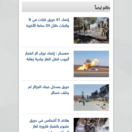
طالع ايضاً
إخماد 41 حريق غابات في 9
ولايات خلال 24 ساعة الأخيرة
معسكر : إخماد نيران اثر انفجار
أنبوب لنقل الغاز ببلدية زهانة
حريق بمدخل ميناء الجزائر لم
يخلف خسائر
هلاك 3 أشخاص في حريق
متبوع بانفجار قارورة لغاز