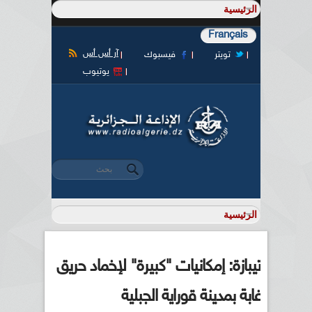
Français
آر أس أس
تويتر
فيسبوك
يوتيوب
‏بحث ‏
استمارة البحث
تيبازة: إمكانيات "كبيرة" لإخماد حريق
غابة بمدينة قوراية الجبلية