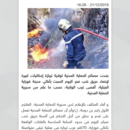
21/12/2019 - 16:26
جندت مصالح الحماية المدنية لولاية تيبازة إمكانيات كبيرة
لإخماد حريق شب فجر اليوم السبت بأعالي مدينة قوراية
الجبلية، أقصى غرب الولاية، حسب ما علم من مديرية
الحماية المدنية
.
و أفاد المكلف بالإعلام لدى مديرية الحماية المدنية، الملازم
الأول رابح بن دوحة، ل/وأج أن مصالح الحماية المدنية تعمل
على قدم و ساق من أجل التحكم في ألسنة حريق شب
صباح اليوم في حدود الساعة السادسة بالغابات الواقعة
بأعالي قوراية، 70كلم غرب تيبازة في عملية تبقى متواصلة