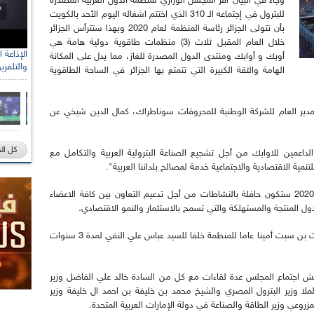
وجاء في البيان"أقر المجلس الوزاري لمنظمة الدول العربية المصدرة
للبترول في إجتماعه الـ 310 الذي اختتم اشغاله اليوم الأحد بالكويت
بأن تتولى الجزائر رئاسة المنظمة لعام 2020 وبهذا ستترأس الجزائر
خلال العام المقبل ثلاث (3) منظمات طاقوية دولية هامة هي
أوبك و أوابك ومنتدى الدول المصدرة للغاز، مما يدل على المكانة
والتلفزي
الهامة والثقة الكبيرة التي تتمتع بها الجزائر في الساحة الطاقوية
المدير العام للشركة الوطنية للمحروقات سوناطراك، كمال الدين شيخي عن
كل ال
اعمين للاوابك من أجل تشجيع الصناعة البترولية العربية والتكامل مع
مية الاقتصادية والاجتماعية خدمة لمصالح بلداننا العربية".
في سياق ذي صلة، أضاف السيد شيخي أن سنة 2020 ستكون حافلة بالنشاطات من أجل تدعيم التعاون بين كافة الاعضاء
ل المنتجة والمستهلكة والتي تسمح بالاستثمار والنمو الاقتصادي.
للإشارة قرر المجلس الوزاري تعيين الكويتي علي سبت بن سبت أمينا عاما للمنظمة خلفا للسيد عباس علي النقي لمدة 3 سنوات
ش اجتماع المجلس عدة لقاءات مع كل من السادة خالد علي الفاضل وزير
لملا وزير البترول المصري والشيخ محمد بن خليفة بن احمد ال خليفة وزير
روعي وزير الطاقة والصناعة في دولة الإمارات العربية المتحدة.