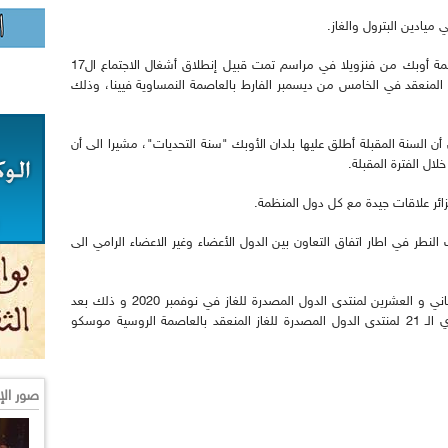
ميادين البترول والغاز.
يجدر التذكير أن الجزائر كانت قد إستلمت رئاسة منظمة أوبك من فنزويلا في مراسم تمت قبيل إنطلاق أشغال الاجتماع ال17
بك المنعقد في الخامس من ديسمبر الفارط بالعاصمة النمساوية فيينا، وذلك
ن السنة المقبلة أطلق عليها بلدان الأوبك "سنة التحديات"، مشيرا الى أن
لال الفترة المقبلة.
لجزائر علاقات جيدة مع كل دول المنظمة.
لنطر في اطار اتفاق التعاون بين الدول الأعضاء وغير الاعضاء الرامي الى
من جهة أخرى، ستحتضن الجزائر الاجتماع الوزاري الثاني و العشرين لمنتدى الدول المصدرة للغاز في نوفمبر 2020 و ذلك بعد
قبول اقتراح الجزائر بهذا الشأن خلال الاجتماع الوزاري الـ 21 لمنتدى الدول المصدرة للغاز المنعقد بالعاصمة الروسية موسكو
صور الإ