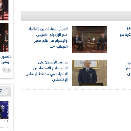
 حوالي 1500
الجزائر- ليبيا: تحيين إتفاقية
كرة مع
منع الإزدواج الضريبي
والإسراع في فتح معبر
الدبداب –...
اعات الوطنية والجهوية
الإذاعة الجزائرية تقف دقيقة صمت ترحما على أرواح شهداء
ر 2021
17 أكتوبر 1961
بتونس
في
بن عبد الرحمان: على
ضع
المتعاملين الاقتصاديين
دي
الانخراط في مخطط الإنعاش
الإقتصادي
الأ
01 يونيو 2021 |