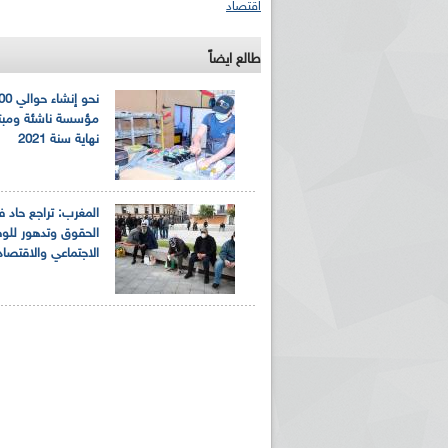
اقتصاد
طالع ايضاً
نحو إنشاء
مؤسسة ناشئة ومبت
نهاية سنة 2021
ريم الإذاعة الجزائرية للرياضيين البارالمبيين المتوجين
بالصور... اللقاء الوطني لمديري الإذ
اليات في طوكيو
حول مرافقة وتغطية الإنتخابات المحلية لـ27 نوفمب
المغرب: تراجع حاد 
الحقوق وتدهور للو
الاجتماعي والاقتصا