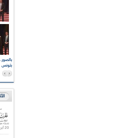
اعات الوطنية والجهوية
الإذاعة الجزائرية تقف دقيقة صمت ترحما على أرواح شهداء
ر 2021
17 أكتوبر 1961
بتونس
الأ
20 أبريل 2021 |