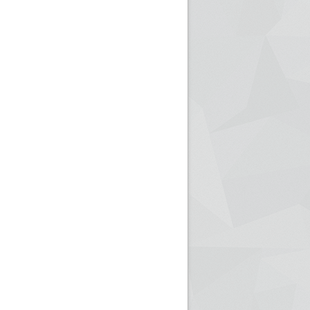
ريم الإذاعة الجزائرية للرياضيين البارالمبيين المتوجين
بالصور... اللقاء الوطني لمديري الإذ
اليات في طوكيو
حول مرافقة وتغطية الإنتخابات المحلية لـ27 نوفمب