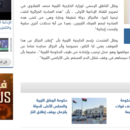
وقال الناطق الرسمي لوزارة الخارجية الليبية محمد القبلاوي في
تصريح للقناة الإذاعية الأولى ، بأن "هذه المبادرة الجزائرية لاقت
ترحيبا كبيرا، فالجزائر دولة شقيقة وجارة وهي من تتبنى هذه
المبادرة لجمع الفرقاء الليبيين، بعيدا عن أية تدخلات أخرى سلبية
والتلفزي
وليست إيجابية".
وقال المتحدث بإسم الخارجية الليبية بأن "إعلان الجزائر عن هذا
الموقف يعني لنا الكثير، خصوصا وأن الجزائر محايدة تماما عن
ن مواقفها وهو محل ترحيب وإشادة من طرف الحكومة الليبية"، مضيفا بأن
ما سيساهم في وقف شلال الدم المستمر على الأراضي الليبية" .
كل ال
حكومة
حكومة الوفاق الليبية
هدف قوات
والمجلس الأعلى للدولة
عة
يلتزمان بوقف إطلاق النار