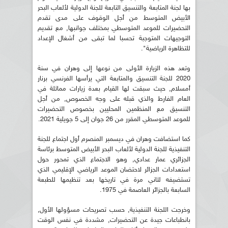
بها لجنة المتابعة والتنسيق التابعة للجنة الدولية لألعاب البحر
الأبيض المتوسط من أجل الوقوف على مدى تقدم
التحضيرات للموعد المتوسطي بمختلف جوانبها, مع تقديم
التوجيهات المتوجبة تحسبا لما تبقى من أشغال الإعداد
للتظاهرة الرياضية".
وتعد هذه الزيارة الأولى من نوعها إلى وهران في سنة
2020 للجنة التنسيق والمتابعة التي يرأسها الفرنسي برنار
أمسلام, حيث سبقت لها القيام بعدة زيارات مماثلة في
العام الفارط والذي قبله على وجه الخصوص, من أجل
التنسيق مع المنظمين المحليين بخصوص التحضيرات
للموعد المتوسطي المقرر من 26 جوان إلى 5 جويلية 2021.
كما استضافت وهران في ديسمبر المنصرم أول اجتماع للجنة
التنفيذية للجنة الدولية لألعاب البحر الأبيض المتوسط برئاسة
الجزائري عمار عدادي, وهو الاجتماع الذي تمحور حول
استعدادات الجزائر لاحتضان الموعد الرياضي الإقليمي الذي
تستضيفه لثاني مرة في تاريخها بعد تنظيمها للطبعة
السابعة بالجزائر العاصمة في 1975.
وخرجت اللجنة التنفيذية, حسب تصريحات مسؤولها الأول,
بانطباعات جيدة عن التحضيرات, مشددة في نفس الوقت