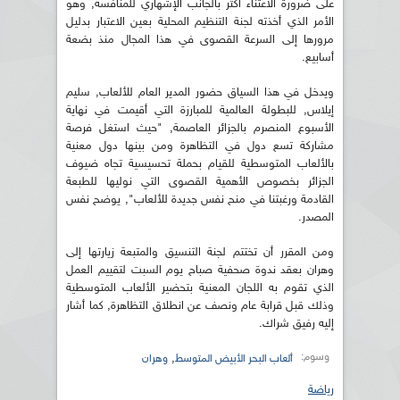
على ضرورة الاعتناء أكثر بالجانب الإشهاري للمنافسة, وهو
الأمر الذي أخذته لجنة التنظيم المحلية بعين الاعتبار بدليل
مرورها إلى السرعة القصوى في هذا المجال منذ بضعة
أسابيع.
ويدخل في هذا السياق حضور المدير العام للألعاب, سليم
إيلاس, للبطولة العالمية للمبارزة التي أقيمت في نهاية
الأسبوع المنصرم بالجزائر العاصمة, "حيث استغل فرصة
مشاركة تسع دول في التظاهرة ومن بينها دول معنية
بالألعاب المتوسطية للقيام بحملة تحسيسية تجاه ضيوف
الجزائر بخصوص الأهمية القصوى التي نوليها للطبعة
القادمة ورغبتنا في منح نفس جديدة للألعاب", يوضح نفس
المصدر.
ومن المقرر أن تختتم لجنة التنسيق والمتبعة زيارتها إلى
وهران بعقد ندوة صحفية صباح يوم السبت لتقييم العمل
الذي تقوم به اللجان المعنية بتحضير الألعاب المتوسطية
وذلك قبل قرابة عام ونصف عن انطلاق التظاهرة, كما أشار
إليه رفيق شراك.
وسوم:
,
ألعاب البحر الأبيض المتوسط
وهران
رياضة