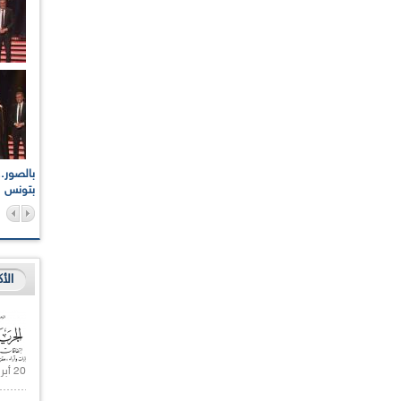
اعات الوطنية والجهوية
الإذاعة الجزائرية تقف دقيقة صمت ترحما على أرواح شهداء
ر 2021
17 أكتوبر 1961
بتونس
الأ
20 أبريل 2021 |