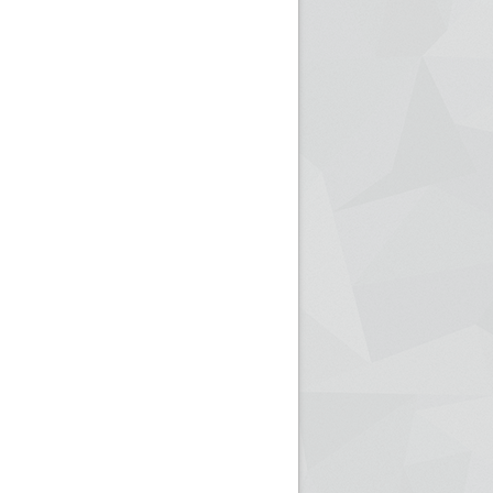
ريم الإذاعة الجزائرية للرياضيين البارالمبيين المتوجين
بالصور... اللقاء الوطني لمديري الإذ
اليات في طوكيو
حول مرافقة وتغطية الإنتخابات المحلية لـ27 نوفمب