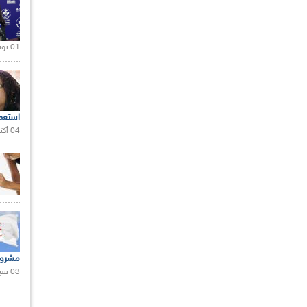
01 يونيو 2021 |
استعم
04 أكتوبر 2020 |
مشروع
03 سبتمبر 2020 |