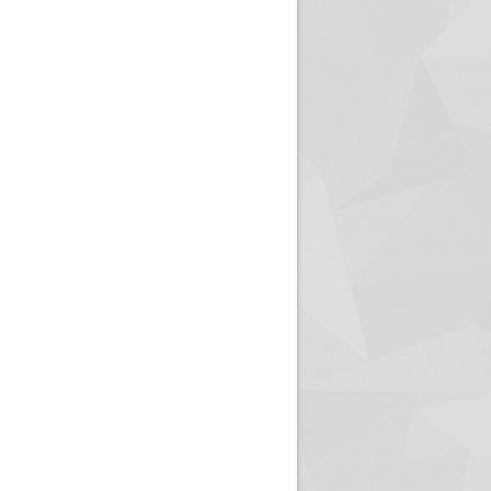
ريم الإذاعة الجزائرية للرياضيين البارالمبيين المتوجين
بالصور... اللقاء الوطني لمديري الإذ
اليات في طوكيو
حول مرافقة وتغطية الإنتخابات المحلية لـ27 نوفمب