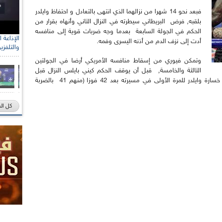
فبعد نحو 14 شهرا من نزالهما الذي انتهى بالتعادل و احتفاظ وايلدر
بلقبه, فرض البريطاني سيطرته في النزال الثاني وأنهاه بقرار من
الحكم في الجولة السابعة بعدما وجه ضربات قوية إلى منافسه
أدت إلى نزف الدم من أذنه اليسرى وفمه.
والتلفزي
وتمكن فيوري من إسقاط منافسه الأمريكي أرضا في الجولتين
الثالثة والخامسة, قبل أن يوقف الحكم كيني بايلس النزال قبل
دقيقة و39 ثانية من نهاية الجولة السابعة, معلنا خسارة وايلدر للمرة الأولى في مسيرته بعد 42 فوزا (منهم 41 بالضربة
كل ال