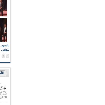
اعات الوطنية والجهوية
الإذاعة الجزائرية تقف دقيقة صمت ترحما على أرواح شهداء
ر 2021
17 أكتوبر 1961
بتونس
الأ
20 أبريل 2021 |