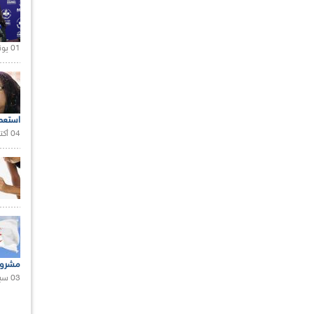
01 يونيو 2021 |
استعم
04 أكتوبر 2020 |
مشروع
03 سبتمبر 2020 |