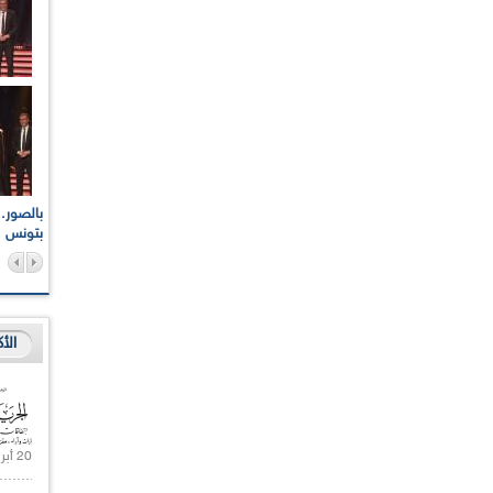
اعات الوطنية والجهوية
الإذاعة الجزائرية تقف دقيقة صمت ترحما على أرواح شهداء
ر 2021
17 أكتوبر 1961
بتونس
الأ
20 أبريل 2021 |