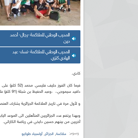
المدرب الوطني للملاكمة -رجال- أحمد
دين
المدرب الوطني للملاكمة -نساء- عبد
الهادي كنزي
كادي.
دافيد سيموجي، ،وعبد الحفيظ بن شبلة (91 كلغ) على المصري يوسف كرار.
و لأول مرة في تاريخ الملاكمة الجزائرية يشارك العنصر ا
آخريين من بينهم حسين دايخي في رياضة الكاراتي.
وسوم:
,
,
ملاكمة
الجزائر
أولمبياد طوكيو