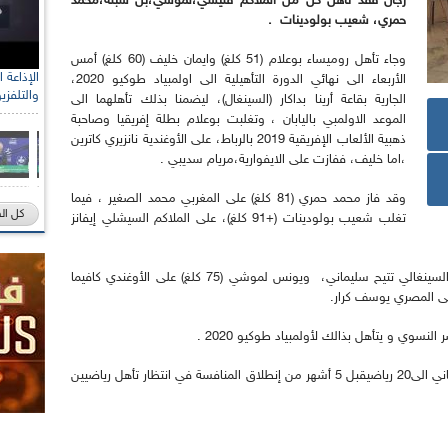
رجال فقد تأهل كل من الملاكم فليسي،لموشي،بن شبلة،محمد
حمري، شعيب بولودينات .
وجاء تأهل روميساء بوعلام (51 كلغ) وايمان خليف (60 كلغ) أمس
الأربعاء الى نهائي الدورة التأهيلية الى اولمبياد طوكيو 2020،
والتلفزي
الجارية بقاعة أرينا بداكار (السينغال)، ليضمنا بذلك تأهلهما الى
الموعد الاولمبي باليابان ، وتغلبت بوعلام بطلة إفريقيا وصاحبة
ذهبية الألعاب الإفريقية 2019 بالرباط، على الأوغندية نانزيري كاترين
،اما خليف، ففازت على الايفوارية،مريام سديبي .
وقد فاز محمد حمري (81 كلغ) على المغربي محمد الصغير ، فيما
كل ال
تغلب شعيب بولودينات (+91 كلغ)، على الملاكم السيشلي إيفانز
فيما كان الفوز حليف فليسي محمد (52 كلغ) على السينغالي تتيح سليماني، ويونس لموشي (75 كلغ) على الأوغندي كافيما
لنسوي و يتأهل بذالك لأولمبياد طوكيو 2020 .
وبهذا يرتفع عدد الجزائريين المتأهلين الى الموعد الياباني الى20 رياضيقبل 5 أشهر من إنطلاق المنافسة في انتظار تأهل رياضيين