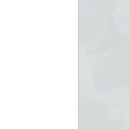
ريم الإذاعة الجزائرية للرياضيين البارالمبيين المتوجين
بالصور... اللقاء الوطني لمديري الإذ
اليات في طوكيو
حول مرافقة وتغطية الإنتخابات المحلية لـ27 نوفمب