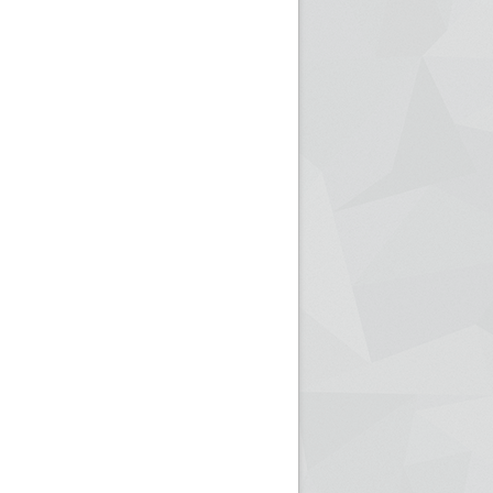
ريم الإذاعة الجزائرية للرياضيين البارالمبيين المتوجين
بالصور... اللقاء الوطني لمديري الإذ
اليات في طوكيو
حول مرافقة وتغطية الإنتخابات المحلية لـ27 نوفمب