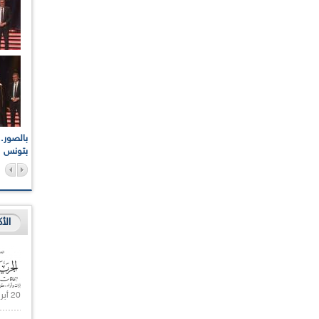
اعات الوطنية والجهوية
الإذاعة الجزائرية تقف دقيقة صمت ترحما على أرواح شهداء
ر 2021
17 أكتوبر 1961
بتونس
الأ
20 أبريل 2021 |