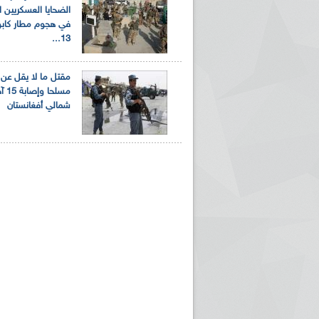
الضحايا العسكريين ا
في هجوم مطار كابو
13...
مسلحا و
شمالي أفغانستان