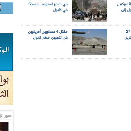
لأميركيين
في تفجير استهدف مسجدًا
ل إلى
في كابول
مقتل ما لا يقل عن 27
مقتل 4 عسكريين أمريكيين
إصابة 15 آخرين
في تفجيري مطار كابول
صور الإ