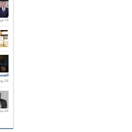
10 فبراير 2021 |
العنص
25 يونيو 2021 |
04 مارس 2020 |