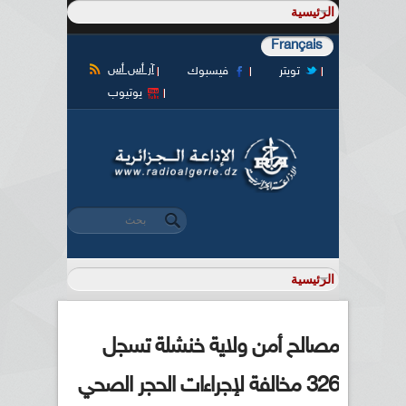
Français
آر أس أس
تويتر
فيسبوك
يوتيوب
‏بحث ‏
استمارة البحث
مصالح أمن ولاية خنشلة تسجل
326 مخالفة لإجراءات الحجر الصحي