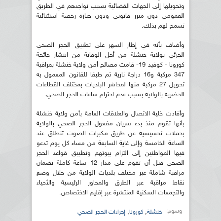
وتحويلها إلى الجهات القضائية بسبب تواجدهم في الطريق
العمومي دون مبرر قانوني ودون حيازة رخصة استثنائية
تسمح لهم بذلك.
وأضاف بأنه في إطار السهر على تطبيق الحجر الصحي
الجزئي بولاية خنشلة من أجل الوقاية من انتشار جائحة
كورونا - كوفيد 19- قامت مصالح أمن ولاية خنشلة بمراقبة
347 مركبة و16 دراجة نارية تم طبقا للقانون المعمول به
تحويل 27 مركبة منها لمحاشر البلديات بمختلف القطاعات
الحضرية بالولاية بسبب عدم احترام ساعات الحجر الصحي.
وأفادت خلية الاتصال والعلاقات العامة بأمن ولاية خنشلة
بأنها تقوم منذ بدء سريان مفعول الحجر الصحي بالولاية
بحملات تحسيسية عن طريق مكبرات الصوت تنطلق عند
الساعة الخامسة وإلى غاية السابعة من مساء كل يوم تدعو
فيها المواطنين إلى التزام بيوتهم وتطبيق قواعد الحجر
الصحي قبل أن تقوم على مدار 12 ساعة كاملة بضمان
مراقبة شاملة عبر مختلف بلديات الولاية من خلال وضع
نقاط مراقبة عبر الطرق والمحاور الرئيسية والأحياء
والتجمعات السكنية المنتشرة عبر إقليم الاختصاص.
وسوم:
,
,
خنشلة
كورونا
إجراءات الحجر الصحي